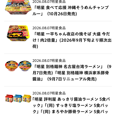
2026.08.07
明星食品
「明星 食べて応援 沖縄そうめんチャンプ
ルー」（10月26日発売)
2026.08.07
明星食品
「明星 一平ちゃん夜店の焼そば 大盛 今だ
け ! 肉2倍量」(2026年9月下旬より順次出
荷)
2026.08.07
明星食品
「明星 別格麺神 名古屋台湾ラーメン」（9
月7日発売)「明星 別格麺神 横浜家系豚骨
醤油」（9月7日リニューアル発売)
2026.08.07
明星食品
｢明星 評判屋 あっさり醤油ラーメン 5食パ
ック」｢(同) すっきり塩ラーメン 5食パッ
ク」｢(同) まろやか豚骨ラーメン 5食パッ