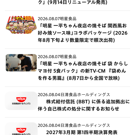
ク」(9月14日リニューアル発売)
2026.08.07
明星食品
「明星 一平ちゃん夜店の焼そば 関西風お
好み焼ソース味｣コラボパッケージ (2026
年8月下旬より数量限定で順次出荷)
2026.08.07
明星食品
「明星 一平ちゃん夜店の焼そば 袋 からし
マヨ付 5食パック」の新TV-CM 『袋めん
を作る男篇』(8月7日から全国で放映)
2026.08.04
日清食品ホールディングス
株式給付信託 (BBT) に係る追加拠出に
伴う自己株式の処分に関するお知らせ
2026.08.04
日清食品ホールディングス
2027年3月期 第1四半期決算発表