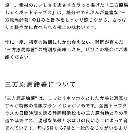
塩」。素材のおいしさを逃さずカラっと揚げた「三方原男
しゃくポテトチップス」は、糖分やでんぷんが豊富な "三
方原馬鈴薯" の甘みと旨みをしっかり感じながら、さっぱ
りと軽やかに食べられる極上の味わいです。
年に一度、初夏の時期にしか出会えない、静岡が育んだ
"三方原馬鈴薯" の格別な美味しさを、ぜひこの機会にご堪
能ください。
三方原馬鈴薯について
"三方原馬鈴薯" は、しっとりホクホクとした食感と濃厚な
甘みが特徴の高級ブランドじゃがいもです。全国トップク
ラスの日照時間を誇る静岡県浜松市の三方原台地とその周
辺で栽培され、温暖な気候と水はけの良い赤土によって育
まれています。旬は5月から7月と一般的なじゃがいもより