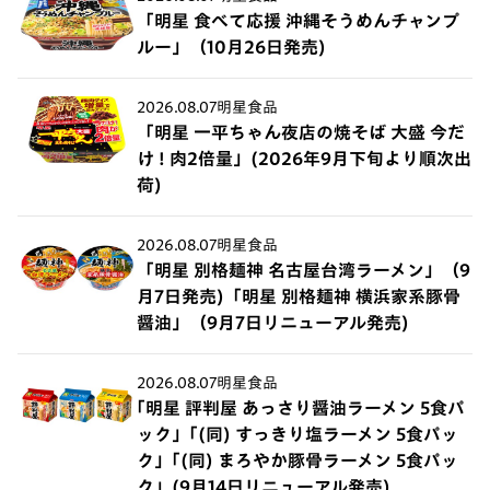
「明星 食べて応援 沖縄そうめんチャンプ
ルー」（10月26日発売)
2026.08.07
明星食品
「明星 一平ちゃん夜店の焼そば 大盛 今だ
け ! 肉2倍量」(2026年9月下旬より順次出
荷)
2026.08.07
明星食品
「明星 別格麺神 名古屋台湾ラーメン」（9
月7日発売)「明星 別格麺神 横浜家系豚骨
醤油」（9月7日リニューアル発売)
2026.08.07
明星食品
｢明星 評判屋 あっさり醤油ラーメン 5食パ
ック」｢(同) すっきり塩ラーメン 5食パッ
ク」｢(同) まろやか豚骨ラーメン 5食パッ
ク」(9月14日リニューアル発売)