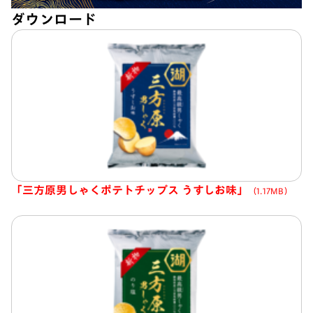
ダウンロード
「三方原男しゃくポテトチップス うすしお味」
（1.17MB）