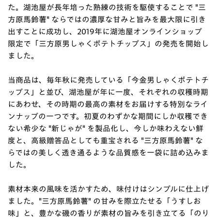
た。湖池屋が長年培った熟練の技術を駆使することで "三
方原馬鈴薯" ならではの濃厚な甘みと旨みを最大限に引き
出すことに成功し、2019年に湖池屋オンラインショップ
限定で「三方原男しゃくポテトチップス」の発売を開始し
ました。
当商品は、毎年秋に発売している「今金男しゃくポテトチ
ップス」と並び、湖池屋が年に一度、それぞれの収穫時期
にあわせ、その時期の最高の素材をお届けする特別なライ
ンナップの一つです。初夏のわずかな期間にしか収穫でき
ない希少な "新じゃが" を製品化し、今しか味わえない鮮
度と、高級贈答品としても重宝される "三方原馬鈴薯" な
らではの美しく透き通るような品質感を一袋に詰め込みま
した。
素材本来の風味を活かすため、味付けはシンプルに仕上げ
ました。"三方原馬鈴薯" の甘みを際立たせる「うすしお
味」と、豊かな磯の香りが素材の旨みを引き立てる「のり