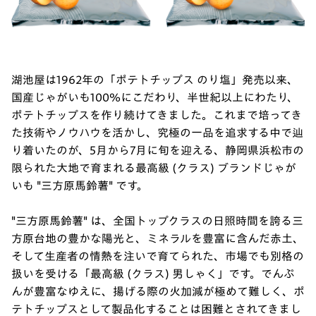
湖池屋は1962年の「ポテトチップス のり塩」発売以来、
国産じゃがいも100％にこだわり、半世紀以上にわたり、
ポテトチップスを作り続けてきました。これまで培ってき
た技術やノウハウを活かし、究極の一品を追求する中で辿
り着いたのが、5月から7月に旬を迎える、静岡県浜松市の
限られた大地で育まれる最高級 (クラス) ブランドじゃが
いも "三方原馬鈴薯" です。
"三方原馬鈴薯" は、全国トップクラスの日照時間を誇る三
方原台地の豊かな陽光と、ミネラルを豊富に含んだ赤土、
そして生産者の情熱を注いで育てられた、市場でも別格の
扱いを受ける「最高級 (クラス) 男しゃく」です。でんぷ
んが豊富なゆえに、揚げる際の火加減が極めて難しく、ポ
テトチップスとして製品化することは困難とされてきまし