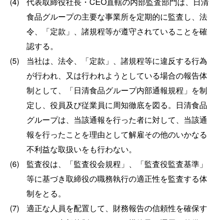
(4)
代表取締役社長・CEO直轄の内部監査部門は、日清
食品グループの主要な事業所を定期的に監査し、法
令、「定款」、諸規程等が遵守されていることを確
認する。
(5)
当社は、法令、「定款」、諸規程等に違反する行為
が行われ、又は行われようとしている場合の報告体
制として、「日清食品グループ内部通報規程」を制
定し、役員及び従業員に周知徹底を図る。日清食品
グループは、当該通報を行った者に対して、当該通
報を行ったことを理由として解雇その他のいかなる
不利益な取扱いをも行わない。
(6)
監査役は、「監査役会規程」、「監査役監査基準」
等に基づき取締役の職務執行の適正性を監査する体
制をとる。
(7)
適正な人員を配置して、財務報告の信頼性を確保す