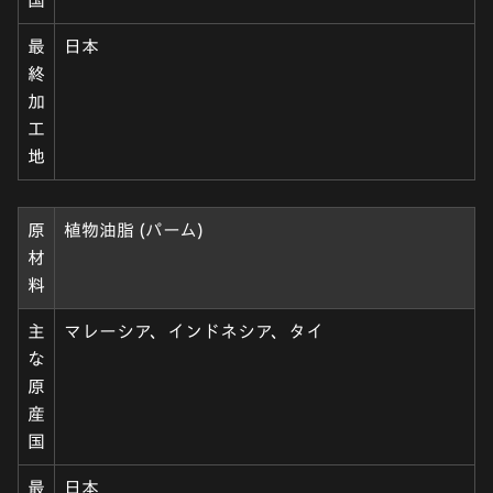
国
最
日本
終
加
工
地
原
植物油脂 (パーム)
材
料
主
マレーシア、インドネシア、タイ
な
原
産
国
最
日本