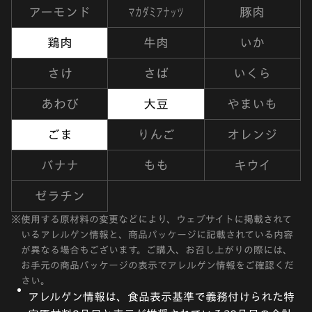
マカダミアナッツ
アーモンド
豚肉
鶏肉
牛肉
いか
さけ
さば
いくら
あわび
大豆
やまいも
ごま
りんご
オレンジ
バナナ
もも
キウイ
ゼラチン
※
使用する原材料の変更などにより、ウェブサイトに掲載されて
いるアレルゲン情報と、商品パッケージに記載されている内容
が異なる場合もございます。ご購入、お召し上がりの際には、
お手元の商品パッケージの表示でアレルゲン情報をご確認くだ
さい。
アレルゲン情報は、食品表示基準で義務付けられた特