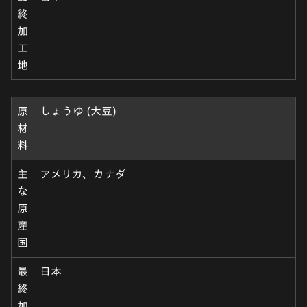
終
加
工
地
原
しょうゆ (大豆)
材
料
主
アメリカ、カナダ
な
原
産
国
最
日本
終
加