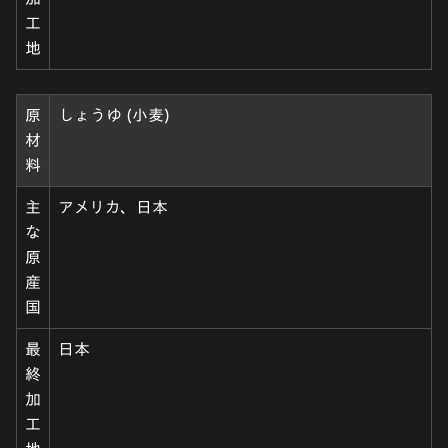
工
地
原
しょうゆ (小麦)
材
料
主
アメリカ、日本
な
原
産
国
最
日本
終
加
工