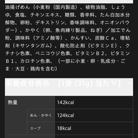
油揚げめん（小麦粉（国内製造）、植物油脂、しょう
ゆ、食塩、チキンエキス、糖類、香辛料、たん白加水分
解物、卵粉、デキストリン、香味調味料、オニオンパウ
ダー）、かやく（卵、魚肉練り製品、ねぎ）／加工でん
粉、調味料（アミノ酸等）、かんすい、炭酸Ｃａ、増粘
剤（キサンタンガム）、酸化防止剤（ビタミンＥ）、ク
チナシ色素、ベニコウジ色素、ビタミンＢ２、ビタミン
Ｂ１、カロチン色素、（一部に小麦・卵・乳成分・ご
ま・大豆・鶏肉を含む）
栄養成分表示 [1食 (31g) 当たり]
熱量
142kcal
124kcal
めん・かやく
18kcal
スープ