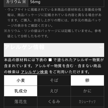
カリウム ※
56mg
・
ウェブサイトに掲載されている本商品の原材料名と栄養成分情
報は、商品パッケージに記載されている内容と異なる場合があ
ります。ご購入、お召し上がりの際には、お手元の商品パッケ
ージの表示をご確認ください。
※
カリウム・リンの値はパッケージには記載していません。参考
値として分析したものです。
アレルゲン情報
本品の原材料には下表の ■ で塗られたアレルギー物質が
含まれています。アレルギー物質を含む・含まない商品
の検索は
アレルゲン検索
をご利用いただけます。
小麦
そば
卵
乳成分
えび
かに
カシューナッツ
落花生
くるみ