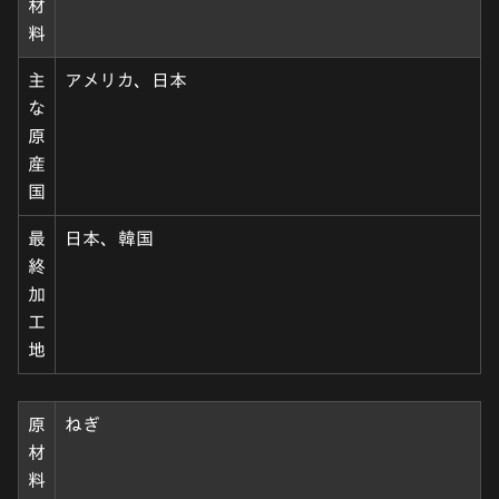
材
料
主
アメリカ、日本
な
原
産
国
最
日本、韓国
終
加
工
地
原
ねぎ
材
料