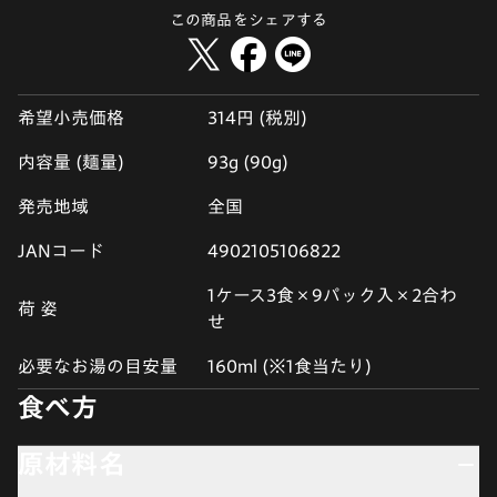
この商品をシェアする
希望小売価格
314円 (税別)
内容量 (麺量)
93g (90g)
発売地域
全国
JANコード
4902105106822
1ケース3食×9パック入×2合わ
荷 姿
せ
必要なお湯の目安量
160ml (※1食当たり)
食べ方
原材料名