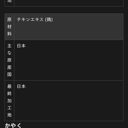
地
原
チキンエキス (鶏)
材
料
主
日本
な
原
産
国
最
日本
終
加
工
地
かやく