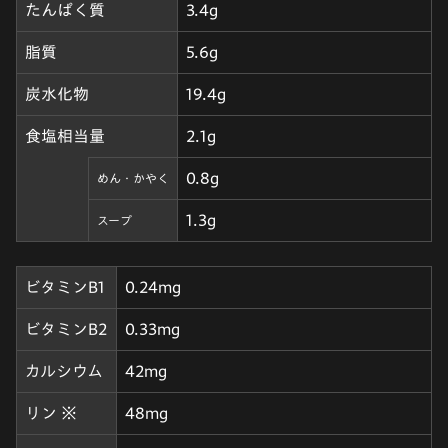
たんぱく質
3.4g
脂質
5.6g
炭水化物
19.4g
食塩相当量
2.1g
0.8g
めん・かやく
1.3g
スープ
ビタミンB1
0.24mg
ビタミンB2
0.33mg
カルシウム
42mg
リン ※
48mg