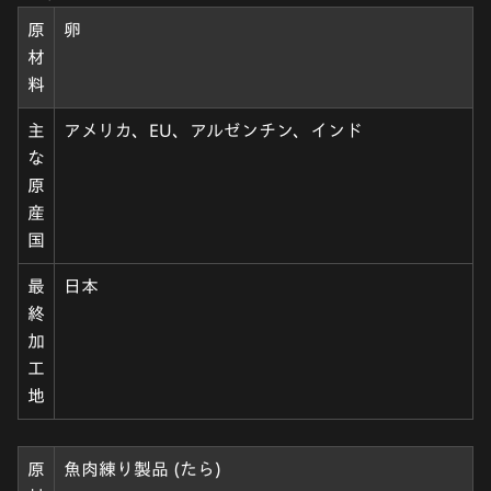
原
卵
材
料
主
アメリカ、EU、アルゼンチン、インド
な
原
産
国
最
日本
終
加
工
地
原
魚肉練り製品 (たら)