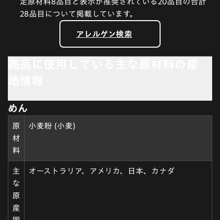
定原材料8品目と表示が推奨されている20品目の合計
28品目について掲載しています。
アレルゲン検索
商品に使用している主な原材料の産
地情報
めん
原
小麦粉 (小麦)
材
料
主
オーストラリア、アメリカ、日本、カナダ
な
原
産