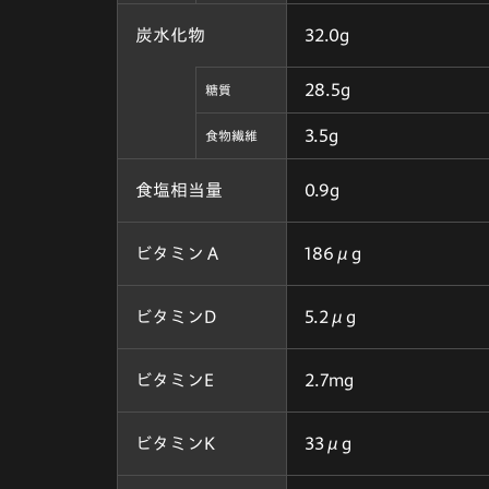
炭水化物
32.0g
28.5g
糖質
3.5g
食物繊維
食塩相当量
0.9g
ビタミンＡ
186μg
ビタミンD
5.2μg
ビタミンE
2.7mg
ビタミンK
33μg