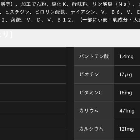
ノ酸等）、加工でん粉、塩化Ｋ、酸味料、リン酸塩（Ｎａ）、
、ヒスチジン、ピロリン酸鉄、ナイアシン、Ｖ．Ｂ６、Ｖ．
Ｂ２、葉酸、Ｖ．Ｄ、Ｖ．Ｂ１２、（一部に小麦・乳成分・大
たり]
パントテン酸
1.4mg
ビオチン
17μg
ビタミンC
16mg
カリウム
471mg
カルシウム
121mg