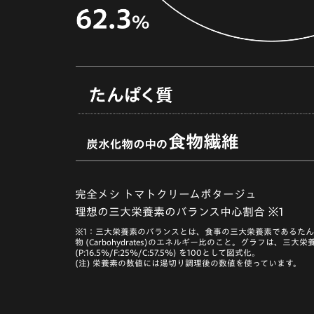
完全メシ トマトクリームポタージュ
理想の三大栄養素のバランス中心割合 ※1
※1：三大栄養素のバランスとは、食事の三大栄養素であるたんぱく質 (
物 (Carbohydrates)のエネルギー比のこと。グラフは、
(P:16.5%/F:25%/C:57.5%) を100として図式化。
(注) 栄養素の数値には湯切り調理後の数値を使っています。