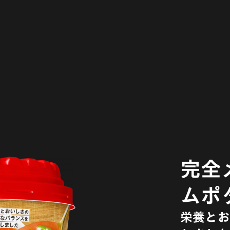
完全
ムポ
栄養とお