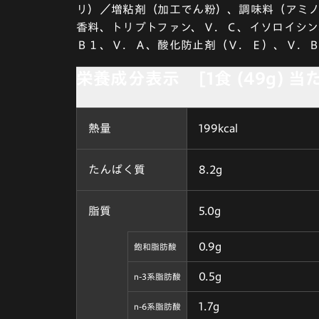
リ）／増粘剤（加工でん粉）、調味料（アミ
香料、トリプトファン、Ｖ．Ｃ、イソロイシン
Ｂ１、Ｖ．Ａ、酸化防止剤（Ｖ．Ｅ）、Ｖ．
栄養成分表示 [1食 (49g) 当
熱量
199kcal
たんぱく質
8.2g
脂質
5.0g
0.9g
飽和脂肪酸
0.5g
n-3系脂肪酸
1.7g
n-6系脂肪酸