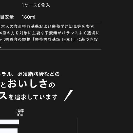
1ケース6食入
目安量
160ml
日本人の食事摂取基準および栄養学的知見等を参考
64歳の方を対象に主要な栄養素がバランスよく適切に
化栄養食の規格「栄養設計基準 T-001」に基づき設
す。
ネラル、必須脂肪酸などの
おいしさ
と
の
ス
を追求しています