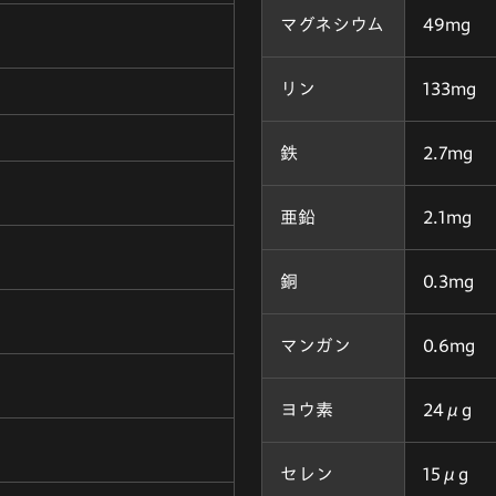
マグネシウム
49mg
リン
133mg
鉄
2.7mg
亜鉛
2.1mg
銅
0.3mg
マンガン
0.6mg
ヨウ素
24μg
セレン
15μg