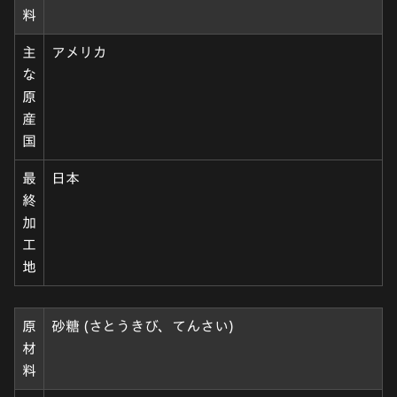
料
主
アメリカ
な
原
産
国
最
日本
終
加
工
地
原
砂糖 (さとうきび、てんさい)
材
料