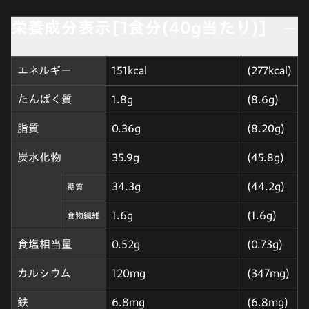
栄養成分表示[1食分(40g当たり)]
エネルギー
151kcal
(277kcal)
たんぱく質
1.8g
(8.6g)
脂質
0.36g
(8.20g)
炭水化物
35.9g
(45.8g)
34.3g
(44.2g)
糖質
1.6g
(1.6g)
食物繊維
食塩相当量
0.52g
(0.73g)
カルシウム
120mg
(347mg)
鉄
6.8mg
(6.8mg)