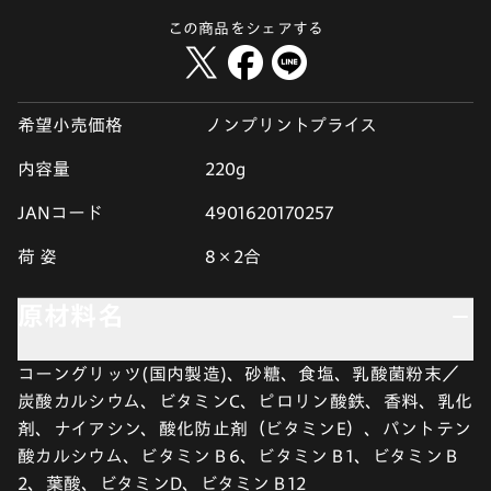
この商品をシェアする
希望小売価格
ノンプリントプライス
内容量
220g
JANコード
4901620170257
荷 姿
8×2合
原材料名
コーングリッツ(国内製造)、砂糖、食塩、乳酸菌粉末／
炭酸カルシウム、ビタミンC、ピロリン酸鉄、香料、乳化
剤、ナイアシン、酸化防止剤（ビタミンE）、パントテン
酸カルシウム、ビタミンＢ6、ビタミンＢ1、ビタミンＢ
2、葉酸、ビタミンD、ビタミンＢ12