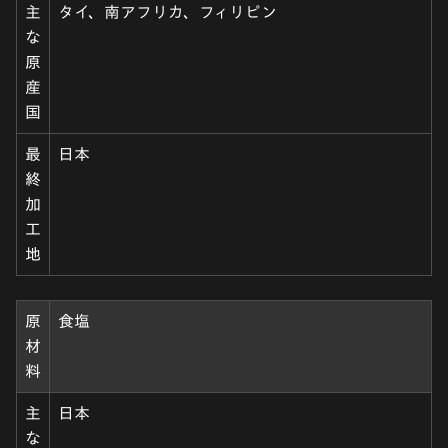
主
タイ、南アフリカ、フィリピン
な
原
産
国
最
日本
終
加
工
地
原
食塩
材
料
主
日本
な