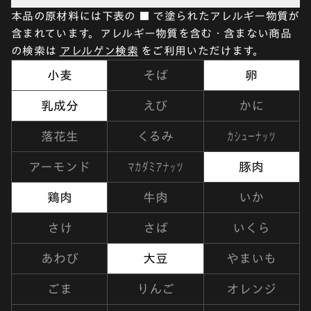
本品の原材料には下表の ■ で塗られたアレルギー物質が
含まれています。アレルギー物質を含む・含まない商品
の検索は
アレルゲン検索
をご利用いただけます。
小麦
そば
卵
乳成分
えび
かに
カシューナッツ
落花生
くるみ
マカダミアナッツ
アーモンド
豚肉
鶏肉
牛肉
いか
さけ
さば
いくら
あわび
大豆
やまいも
ごま
りんご
オレンジ