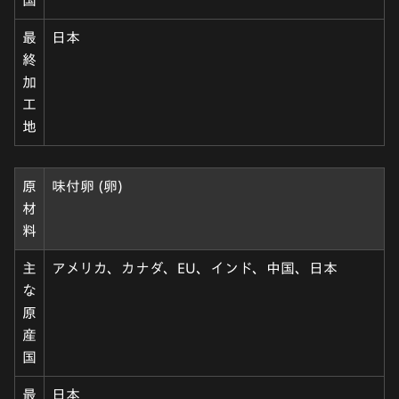
国
最
日本
終
加
工
地
原
味付卵 (卵)
材
料
主
アメリカ、カナダ、EU、インド、中国、日本
な
原
産
国
最
日本