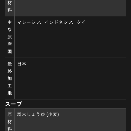
材
料
主
マレーシア、インドネシア、タイ
な
原
産
国
最
日本
終
加
工
地
スープ
原
粉末しょうゆ (小麦)
材
料