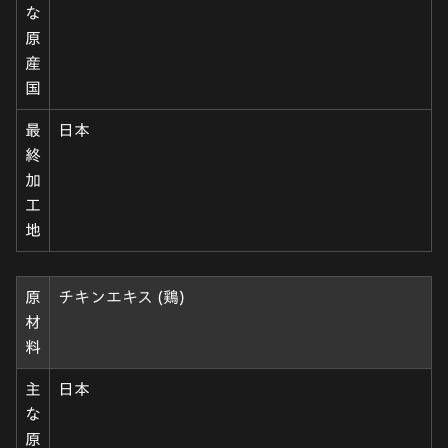
な
原
産
国
最
日本
終
加
工
地
原
チキンエキス (鶏)
材
料
主
日本
な
原