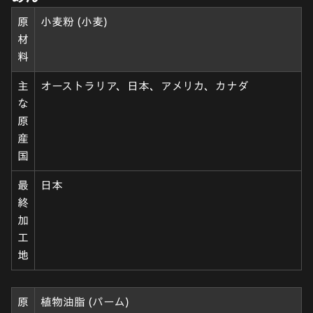
原
小麦粉 (小麦)
材
料
主
オーストラリア、日本、アメリカ、カナダ
な
原
産
国
最
日本
終
加
工
地
原
植物油脂 (パーム)