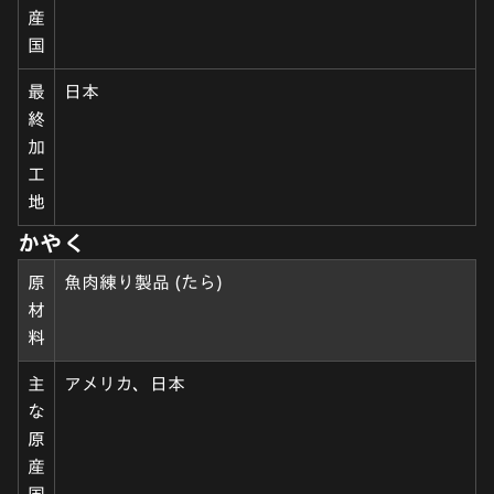
産
国
最
日本
終
加
工
地
かやく
原
魚肉練り製品 (たら)
材
料
主
アメリカ、日本
な
原
産