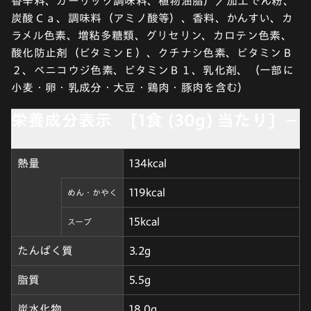
香辛料、ガーリック調味料、植物油脂）／加工でん粉、
炭酸Ｃａ、調味料（アミノ酸等）、香料、かんすい、カ
ラメル色素、増粘多糖類、グリセリン、カロテン色素、
酸化防止剤（ビタミンＥ）、クチナシ色素、ビタミンＢ
２、ベニコウジ色素、ビタミンＢ１、乳化剤、（一部に
小麦・卵・乳成分・大豆・鶏肉・豚肉を含む）
栄養成分表示 [1食 (30g) 当たり]
熱量
134kcal
119kcal
めん・かやく
15kcal
スープ
たんぱく質
3.2g
脂質
5.5g
炭水化物
18.0g