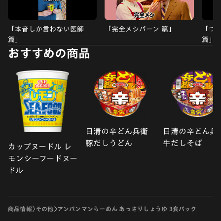
「本音しか言わない医師
「完全メシパーン 篇」
「つ
篇」
篇」
おすすめの商品
日清の辛どん兵衛
日清の辛どん兵
豚だしうどん
牛だしそば
カップヌードル レ
モンシーフードヌー
ドル
商品情報
その他
アンパンマンらーめん あっさりしょうゆ 3食パック