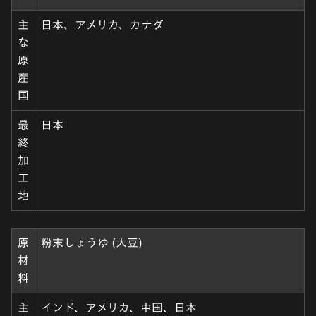
主
日本、アメリカ、カナダ
な
原
産
国
最
日本
終
加
工
地
原
粉末しょうゆ (大豆)
材
料
主
インド、アメリカ、中国、日本