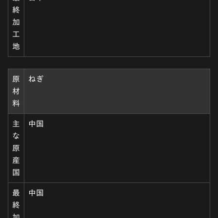
終
加
工
地
原
ねぎ
材
料
主
中国
な
原
産
国
最
中国
終
加