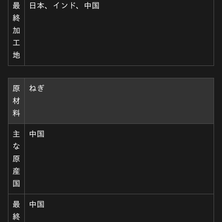
最
日本、インド、中国
終
加
工
地
原
ねぎ
材
料
主
中国
な
原
産
国
最
中国
終