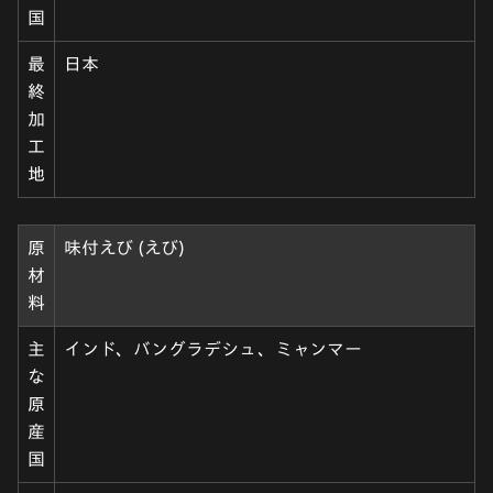
国
最
日本
終
加
工
地
原
味付えび (えび)
材
料
主
インド、バングラデシュ、ミャンマー
な
原
産
国