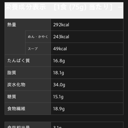
栄養成分表示 [1食 (75g) 当たり]
熱量
292kcal
243kcal
めん・かやく
49kcal
スープ
たんぱく質
16.8g
脂質
18.1g
炭水化物
34.0g
糖質
15.1g
食物繊維
18.9g
食塩相当量
3.1g