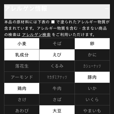
アレルゲン情報
本品の原材料には下表の ■ で塗られたアレルギー物質が
含まれています。アレルギー物質を含む・含まない商品
の検索は
アレルゲン検索
をご利用いただけます。
小麦
そば
卵
乳成分
えび
かに
カシューナッツ
落花生
くるみ
マカダミアナッツ
アーモンド
豚肉
鶏肉
牛肉
いか
さけ
さば
いくら
あわび
大豆
やまいも