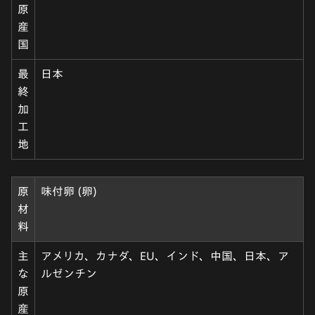
原
産
国
最
日本
終
加
工
地
原
味付卵 (卵)
材
料
主
アメリカ、カナダ、EU、インド、中国、日本、ア
な
ルゼンチン
原
産