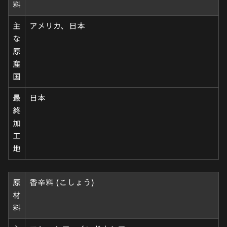
料
主
アメリカ、日本
な
原
産
国
最
日本
終
加
工
地
原
香辛料 (こしょう)
材
料