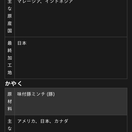
主
マレーシア、インドネシア
な
原
産
国
最
日本
終
加
工
地
かやく
原
味付豚ミンチ (豚)
材
料
主
アメリカ、日本、カナダ
な