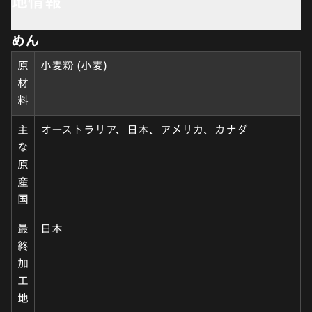
地情報
めん
原
小麦粉 (小麦)
材
料
主
オーストラリア、日本、アメリカ、カナダ
な
原
産
国
最
日本
終
加
工
地