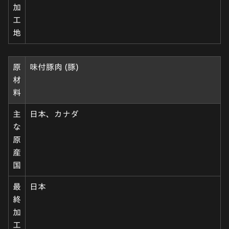
加
工
地
原
味付豚肉 (豚)
材
料
主
日本、カナダ
な
原
産
国
最
日本
終
加
工