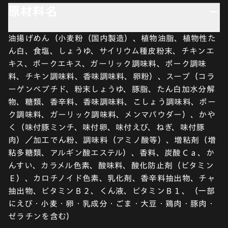
原材料名
油揚げめん（小麦粉（国内製造）、植物油脂、植物性た
ん白、食塩、しょうゆ、サイリウム種皮粉末、チキンエ
キス、ポークエキス、ガーリック調味料、ポーク調味
料、チキン調味料、香味調味料、卵粉）、スープ（コラ
ーゲンペプチド、粉末しょうゆ、豚脂、たん白加水分解
物、糖類、香辛料、香味調味料、こしょう調味料、ポー
ク調味料、ガーリック調味料、メンマパウダー）、かや
く（味付豚ミンチ、味付卵、味付えび、ねぎ、味付豚
肉）／加工でん粉、調味料（アミノ酸等）、増粘剤（増
粘多糖類、アルギン酸エステル）、香料、炭酸Ｃａ、か
んすい、カラメル色素、酸味料、酸化防止剤（ビタミン
Ｅ）、カロチノイド色素、乳化剤、香辛料抽出物、チャ
抽出物、ビタミンＢ２、くん液、ビタミンＢ１、（一部
にえび・小麦・卵・乳成分・ごま・大豆・鶏肉・豚肉・
ゼラチンを含む）