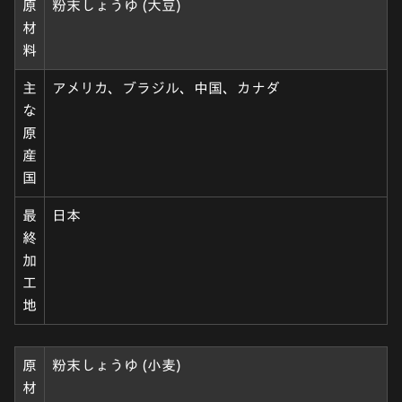
原
粉末しょうゆ (大豆)
材
料
主
アメリカ、ブラジル、中国、カナダ
な
原
産
国
最
日本
終
加
工
地
原
粉末しょうゆ (小麦)
材