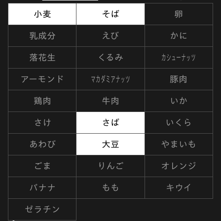
小麦
そば
卵
乳成分
えび
かに
カシューナッツ
落花生
くるみ
マカダミアナッツ
アーモンド
豚肉
鶏肉
牛肉
いか
さけ
さば
いくら
あわび
大豆
やまいも
ごま
りんご
オレンジ
バナナ
もも
キウイ
ゼラチン