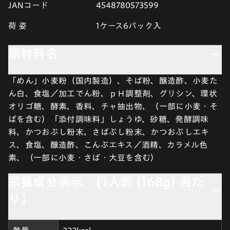
JANコード
4548780573599
荷 姿
1ケース6パック入
原材料名
「めん」小麦粉（国内製造）、そば粉、醸造酢、小麦た
ん白、食塩／加工でん粉、ｐＨ調整剤、グリシン、環状
オリゴ糖、酵素、香料、チャ抽出物、（一部に小麦・そ
ばを含む）「添付調味料」しょうゆ、砂糖、発酵調味
料、かつおぶし粉末、さばぶし粉末、かつおぶしエキ
ス、食塩、醸造酢、こんぶエキス／酒精、カラメル色
素、（一部に小麦・さば・大豆を含む）
栄養成分表示 [1人前 (168g) 当た
り]