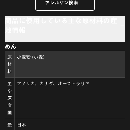
アレルゲン検索
商品に使用している主な原材料の産
地情報
めん
原
小麦粉 (小麦)
材
料
主
アメリカ、カナダ、オーストラリア
な
原
産
国
最
日本