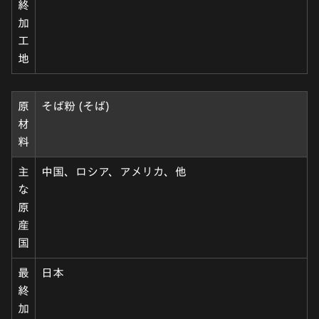
終
加
工
地
原
そば粉 (そば)
材
料
主
中国、ロシア、アメリカ、他
な
原
産
国
最
日本
終
加