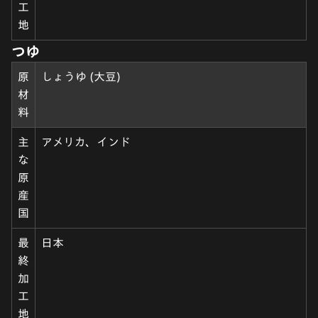
工
地
つゆ
原
しょうゆ (大豆)
材
料
主
アメリカ、インド
な
原
産
国
最
日本
終
加
工
地