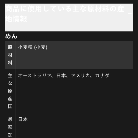
商品に使用している主な原材料の産
地情報
めん
原
小麦粉 (小麦)
材
料
主
オーストラリア、日本、アメリカ、カナダ
な
原
産
国
最
日本
終
加