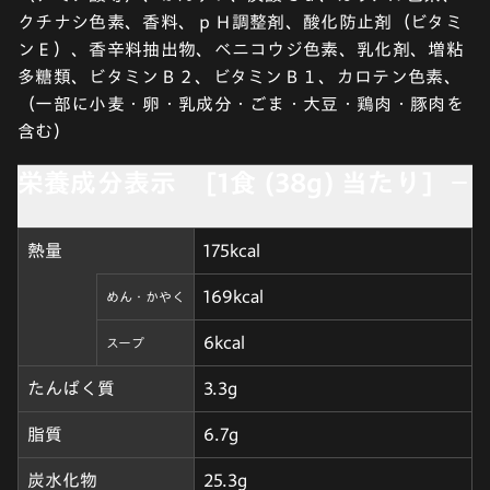
クチナシ色素、香料、ｐＨ調整剤、酸化防止剤（ビタミ
ンＥ）、香辛料抽出物、ベニコウジ色素、乳化剤、増粘
多糖類、ビタミンＢ２、ビタミンＢ１、カロテン色素、
（一部に小麦・卵・乳成分・ごま・大豆・鶏肉・豚肉を
含む）
栄養成分表示 [1食 (38g) 当たり]
熱量
175kcal
169kcal
めん・かやく
6kcal
スープ
たんぱく質
3.3g
脂質
6.7g
炭水化物
25.3g