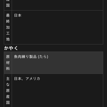
国
最
日本
終
加
工
地
かやく
原
魚肉練り製品 (たら)
材
料
主
日本、アメリカ
な
原
産
国