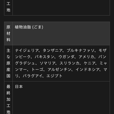
工
地
原
植物油脂 (ごま)
材
料
主
ナイジェリア、タンザニア、ブルキナファソ、モザ
な
ンビーク、パキスタン、ウガンダ、アメリカ、バン
原
グラデシュ、ソマリア、スリランカ、ケニア、ミャ
産
ンマー、トーゴ、アルゼンチン、インドネシア、マ
国
リ、パラグアイ、エジプト
最
日本
終
加
工
地