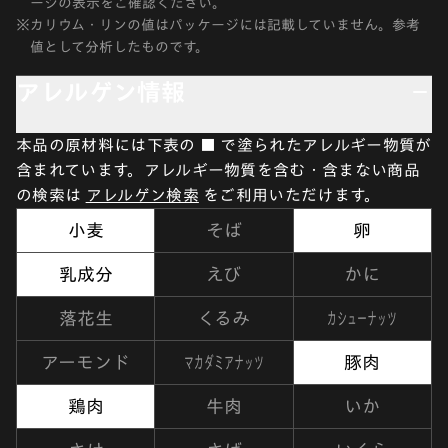
ージの表示をご確認ください。
※
カリウム・リンの値はパッケージには記載していません。参考
値として分析したものです。
アレルゲン情報
本品の原材料には下表の ■ で塗られたアレルギー物質が
含まれています。アレルギー物質を含む・含まない商品
の検索は
アレルゲン検索
をご利用いただけます。
小麦
そば
卵
乳成分
えび
かに
カシューナッツ
落花生
くるみ
マカダミアナッツ
アーモンド
豚肉
鶏肉
牛肉
いか