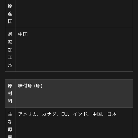
原
産
国
最
中国
終
加
工
地
原
味付卵 (卵)
材
料
主
アメリカ、カナダ、EU、インド、中国、日本
な
原
産