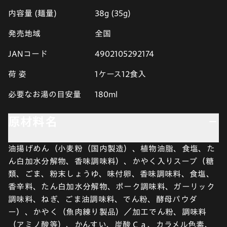
内容量 (麺量)
38g (35g)
発売地域
全国
JANコード
4902105292174
荷 姿
1ケース12食入
必要なお湯の目安量
180ml
原材料名
油揚げめん（小麦粉（国内製造）、植物油脂、食塩、た
ん白加水分解物、香味調味料）、かやく入りスープ（糖
類、ごま、粉末しょうゆ、味付卵、香味調味料、食塩、
香辛料、たん白加水分解物、ポーク調味料、ガーリック
調味料、ねぎ、ごま油調味料、でん粉、酵母パウダ
ー）、かやく（魚肉練り製品）／加工でん粉、調味料
（アミノ酸等）、かんすい、炭酸Ｃａ、カラメル色素、