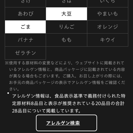
さけ
さば
いくら
あわび
大豆
やまいも
ごま
りんご
オレンジ
バナナ
もも
キウイ
ゼラチン
※
使用する原材料の変更などにより、ウェブサイトに掲載されて
いるアレルゲン情報と、商品パッケージに記載されている内容
が異なる場合もございます。ご購入、お召し上がりの際には、
お手元の商品パッケージの表示でアレルゲン情報をご確認くだ
さい。
アレルゲン情報は、食品表示基準で義務付けられた特
定原材料8品目と表示が推奨されている20品目の合計
28品目について掲載しています。
アレルゲン検索