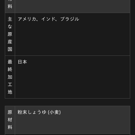
料
主
アメリカ、インド、ブラジル
な
原
産
国
最
日本
終
加
工
地
原
粉末しょうゆ (小麦)
材
料