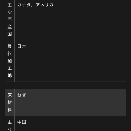
主
カナダ、アメリカ
な
原
産
国
最
日本
終
加
工
地
原
ねぎ
材
料
主
中国
な