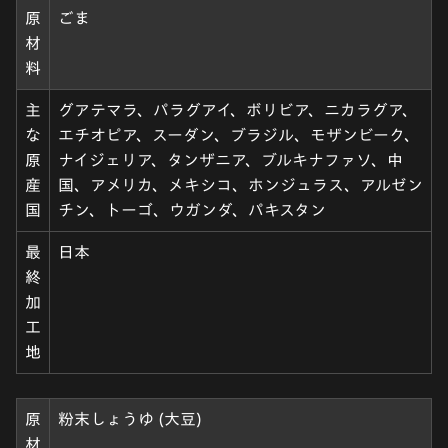
原
ごま
材
料
主
グアテマラ、パラグアイ、ボリビア、ニカラグア、
な
エチオピア、スーダン、ブラジル、モザンビーク、
原
ナイジェリア、タンザニア、ブルキナファソ、中
産
国、アメリカ、メキシコ、ホンジュラス、アルゼン
国
チン、トーゴ、ウガンダ、パキスタン
最
日本
終
加
工
地
原
粉末しょうゆ (大豆)
材