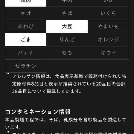
鶏肉
牛肉
いか
さけ
さば
いくら
あわび
大豆
やまいも
ごま
りんご
オレンジ
バナナ
もも
キウイ
ゼラチン
アレルゲン情報は、食品表示基準で義務付けられた特
定原材料8品目と表示が推奨されている20品目の合計
28品目について掲載しています。
コンタミネーション情報
本品製麺工程では、そば、乳成分を含む製品を製造して
います。