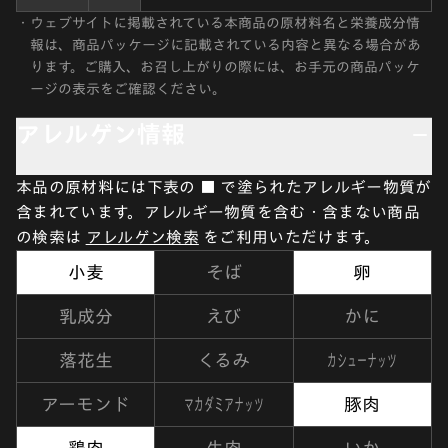
・
ウェブサイトに掲載されている本商品の原材料名と栄養成分情
報は、商品パッケージに記載されている内容と異なる場合があ
ります。ご購入、お召し上がりの際には、お手元の商品パッケ
ージの表示をご確認ください。
アレルゲン情報
本品の原材料には下表の ■ で塗られたアレルギー物質が
含まれています。アレルギー物質を含む・含まない商品
の検索は
アレルゲン検索
をご利用いただけます。
小麦
そば
卵
乳成分
えび
かに
カシューナッツ
落花生
くるみ
マカダミアナッツ
アーモンド
豚肉