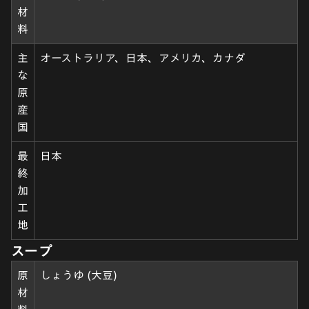
材
料
主
オーストラリア、日本、アメリカ、カナダ
な
原
産
国
最
日本
終
加
工
地
スープ
原
しょうゆ (大豆)
材