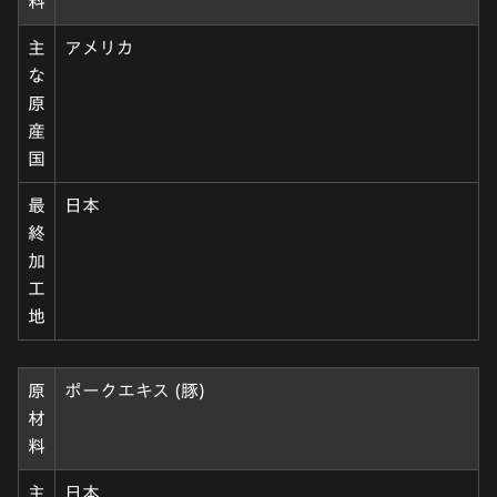
料
主
アメリカ
な
原
産
国
最
日本
終
加
工
地
原
ポークエキス (豚)
材
料
主
日本