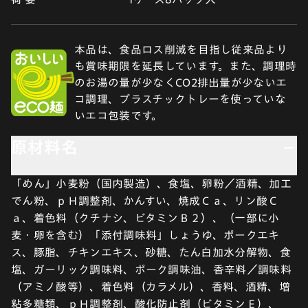
本品は、食品ロス削減を目指し従来品より
も賞味期限を延長しています。また、調理時
のお湯の量が少なくCO2排出量が少ないエ
コ調理、プラスチックトレーを使っていな
いエコ包装です。
原材料名
「めん」小麦粉（国内製造）、食塩、卵粉／酒精、加工
でん粉、ｐＨ調整剤、かんすい、焼成Ｃａ、リン酸Ｃ
ａ、着色料（クチナシ、ビタミンＢ２）、（一部に小
麦・卵を含む）「添付調味料」しょうゆ、ポークエキ
ス、豚脂、チキンエキス、砂糖、たん白加水分解物、食
塩、ガーリック調味料、ポーク調味油、香辛料／調味料
（アミノ酸等）、着色料（カラメル）、香料、酒精、増
粘多糖類、ｐＨ調整剤、酸化防止剤（ビタミンＥ）、