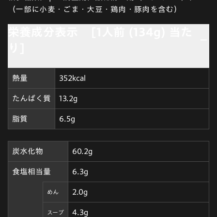
（一部に小麦・ごま・大豆・鶏肉・豚肉を含む）
栄養成分表示 [1人前 (134g) 当た
り]
熱量
352kcal
たんぱく質
13.2g
脂質
6.5g
炭水化物
60.2g
食塩相当量
6.3g
2.0g
めん
4.3g
スープ