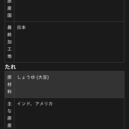
原
産
国
最
日本
終
加
工
地
たれ
原
しょうゆ (大豆)
材
料
主
インド、アメリカ
な
原
産