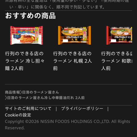
※
原材料の主な産地は「使用量の多い・少ない」「使用時期の遅
い・早い」に関係なく、順不同で列記しています。
おすすめの商品
行列のできる店の
行列のできる店の
行列のできる店
ラーメン 冷し担々
ラーメン 札幌 2人
ラーメン 和歌山 
麺 2人前
前
人前
商品情報
日清のラーメン屋さん
日清のラーメン屋さん冷し中華醤油だれ 2人前
サイトのご利用について
プライバシーポリシー
Cookieの設定
Copyright ©2026 NISSIN FOODS HOLDINGS CO.,LTD. All Rights
Reserved.