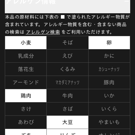
アレルゲン情報
本品の原材料には下表の ■ で塗られたアレルギー物質が
含まれています。アレルギー物質を含む・含まない商品
の検索は
アレルゲン検索
をご利用いただけます。
小麦
そば
卵
乳成分
えび
かに
カシューナッツ
落花生
くるみ
マカダミアナッツ
アーモンド
豚肉
鶏肉
牛肉
いか
さけ
さば
いくら
あわび
大豆
やまいも