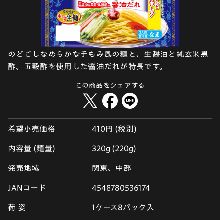
のどごしなめらかな手もみ風の麺と、生醤油と純玄米黒
酢、五穀酢を使用した醤油だれが特長です。
この商品をシェアする
希望小売価格
410円 (税別)
内容量 (麺量)
320g (220g)
発売地域
関東、中部
JANコード
4548780536174
荷 姿
1ケース8パック入