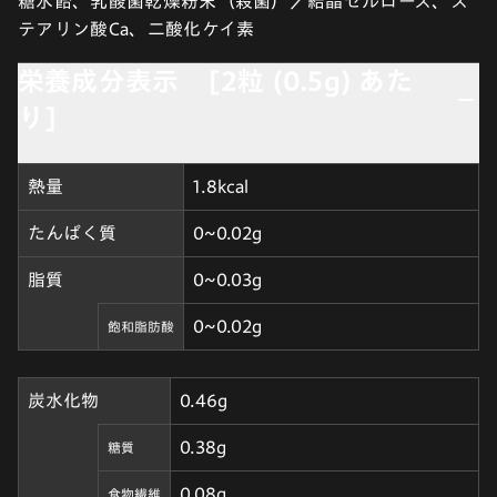
糖水飴、乳酸菌乾燥粉末（殺菌）／結晶セルロース、ス
テアリン酸Ca、二酸化ケイ素
栄養成分表示 [2粒 (0.5g) あた
り]
熱量
1.8kcal
たんぱく質
0~0.02g
脂質
0~0.03g
0~0.02g
飽和脂肪酸
炭水化物
0.46g
0.38g
糖質
0.08g
食物繊維