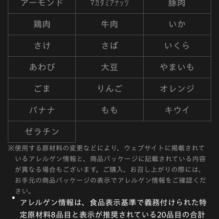
マカダミアナッツ
アーモンド
豚肉
鶏肉
牛肉
いか
さけ
さば
いくら
あわび
大豆
やまいも
ごま
りんご
オレンジ
バナナ
もも
キウイ
ゼラチン
※
使用する原材料の変更などにより、ウェブサイトに掲載されて
いるアレルゲン情報と、商品パッケージに記載されている内容
が異なる場合もございます。ご購入、お召し上がりの際には、
お手元の商品パッケージの表示でアレルゲン情報をご確認くだ
さい。
アレルゲン情報は、食品表示基準で義務付けられた特
定原材料8品目と表示が推奨されている20品目の合計