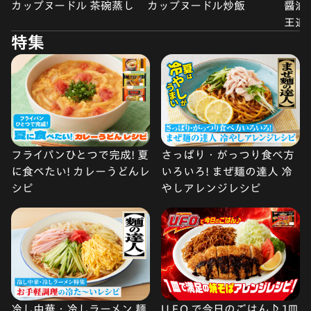
カップヌードル 茶碗蒸し
カップヌードル炒飯
醤油
王道
特集
フライパンひとつで完成! 夏
さっぱり・がっつり食べ方
に食べたい! カレーうどんレ
いろいろ! まぜ麺の達人 冷
シピ
やしアレンジレシピ
冷し中華・冷しラーメン 麺
U.F.O.で今日のごはん♪ 1皿