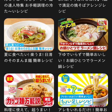
の達人特集 お手軽調理の冷
で満足の焼そばアレンジレ
た〜いレシピ
シピ
夏に食べたい! 楽うま! 日清
下ゆでいらずで簡単おいし
のそのまんま麺 簡単レシピ
い！お鍋ひとつでラーメン
鍋レシピ
料理に使えて、超うまい！
アレをいれるだけ!！簡単お