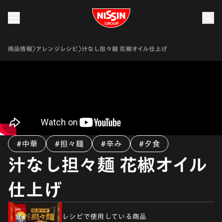
Nissin Group
商品情報
アレンジレシピ
汁なし担々麺 花椒オイル仕上げ
#中華
#担々麺
#辛み
#夕食
汁なし担々麺 花椒オイル
仕上げ
レシピで使用している商品