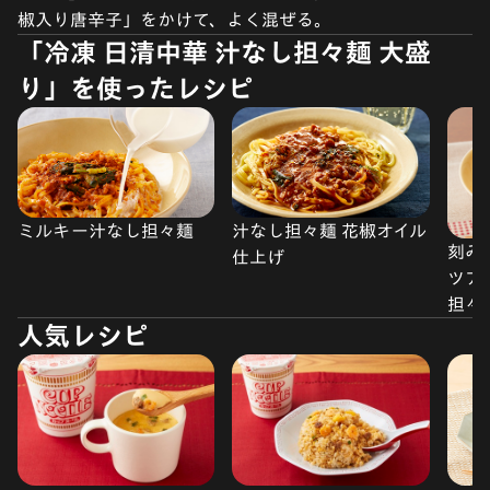
椒入り唐辛子」をかけて、よく混ぜる。
「冷凍 日清中華 汁なし担々麺 大盛
り」を使ったレシピ
ミルキー汁なし担々麺
汁なし担々麺 花椒オイル
刻み
仕上げ
ツア
担々
人気レシピ