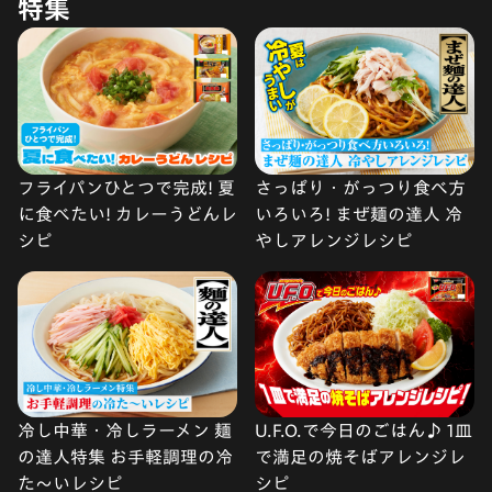
特集
フライパンひとつで完成! 夏
さっぱり・がっつり食べ方
に食べたい! カレーうどんレ
いろいろ! まぜ麺の達人 冷
シピ
やしアレンジレシピ
冷し中華・冷しラーメン 麺
U.F.O.で今日のごはん♪ 1皿
の達人特集 お手軽調理の冷
で満足の焼そばアレンジレ
た〜いレシピ
シピ