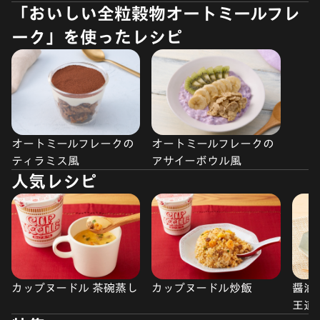
「おいしい全粒穀物オートミールフレ
ーク」を使ったレシピ
オートミールフレークの
オートミールフレークの
ティラミス風
アサイーボウル風
人気レシピ
カップヌードル 茶碗蒸し
カップヌードル炒飯
醤油
王道