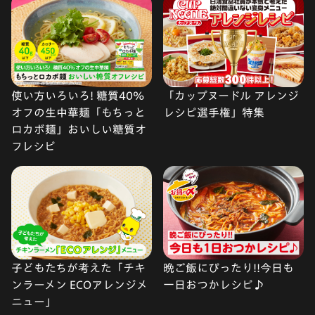
使い方いろいろ! 糖質40%
「カップヌードル アレンジ
オフの生中華麺「もちっと
レシピ選手権」特集
ロカボ麺」おいしい糖質オ
フレシピ
子どもたちが考えた「チキ
晩ご飯にぴったり!!今日も
ンラーメン ECOアレンジメ
一日おつかレシピ♪
ニュー」