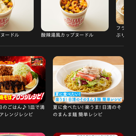
フライパ
ップヌードル
酸辣湯風カップヌードル
ぷりラー
で今日のごはん♪ 1皿で満
夏に食べたい! 楽うま! 日清のそ
アレンジレシピ
のまんま麺 簡単レシピ