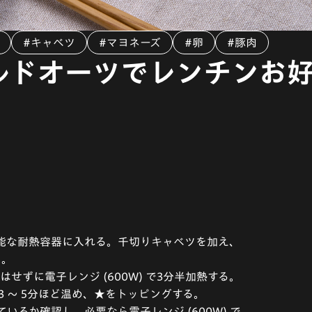
#キャベツ
#マヨネーズ
#卵
#豚肉
ルドオーツでレンチンお
可能な耐熱容器に入れる。千切りキャベツを加え、
る。
はせずに電子レンジ (600W) で3分半加熱する。
で3 〜 5分ほど温め、★をトッピングする。
るか確認し、必要なら電子レンジ (600W) で