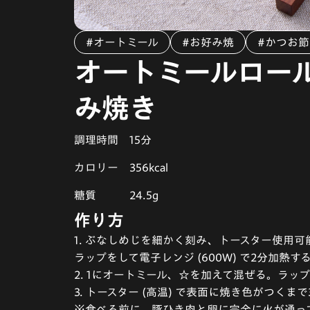
#オートミール
#お好み焼
#かつお節
オートミールロー
み焼き
調理時間
15分
カロリー
356kcal
糖質
24.5g
作り方
1. ぶなしめじを細かく刻み、トースター使用
ラップをして電子レンジ (600W) で2分加熱す
2. 1にオートミール、☆を加えて混ぜる。ラップ
3. トースター (高温) で表面に焼き色がつくま
※食べる前に、豚ひき肉と卵に完全に火が通ってい