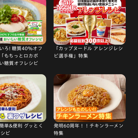
ろ! 糖質40%オフ
「カップヌードル アレンジレシ
「もちっとロカボ
ピ選手権」特集
い糖質オフレシピ
簡単&便利 グッとく
発明60周年！！チキンラーメン
レシピ
特集