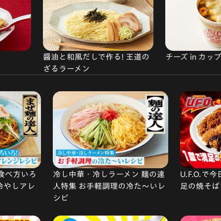
醤油と和風だしで作る! 王道の
チーズ in カ
ざるラーメン
食べ方いろ
冷し中華・冷しラーメン 麺の達
U.F.O.
 冷やしアレ
人特集 お手軽調理の冷た〜いレ
足の焼そば
シピ