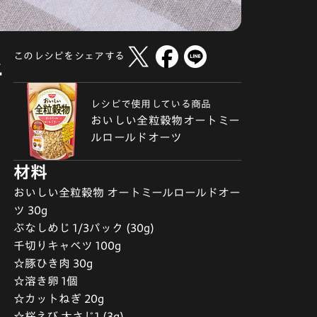
このレシピをシェアする
好
レシピで使用している商品
おいしい全粒穀物オートミー
ルロールドオーツ
材料
おいしい全粒穀物 オートミールロールドオー
ツ 30g
ぶなしめじ 1/3パック (30g)
千切りキャベツ 100g
☆豚ひき肉 30g
☆溶き卵 1個
☆カットねぎ 20g
☆桜えび 大さじ1 (3g)