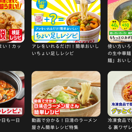
まい！カッ
アレをいれるだけ!！簡単おいし
使い方いろい
いちょい足しレシピ
の生中華麺
麺」おいし
今日も一日
動画で分かる！日清のラーメン
冷凍食品で
屋さん簡単レシピ特集
る 裏ワザ