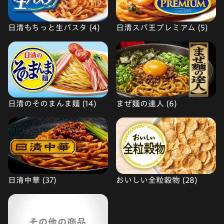
日清もちっと生パスタ (4)
日清スパ王プレミアム (5)
日清のそのまんま麺 (14)
まぜ麺の達人 (6)
日清中華 (37)
おいしい全粒穀物 (28)