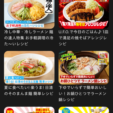
冷し中華・冷しラーメン 麺
U.F.O.で今日のごはん♪ 1皿
の達人特集 お手軽調理の冷
で満足の焼そばアレンジレ
た〜いレシピ
シピ
夏に食べたい! 楽うま! 日清
下ゆでいらずで簡単おいし
のそのまんま麺 簡単レシピ
い！お鍋ひとつでラーメン
鍋レシピ