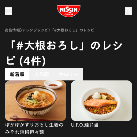
Nissin Group
商品情報
アレンジレシピ
「#大根おろし」のレシピ
「#大根おろし」のレシ
ピ (4件)
新着順
人気順
カロリー
ぽかぽかすりおろし生姜の
U.F.O.鮭弁当
みぞれ辣椒担々麺