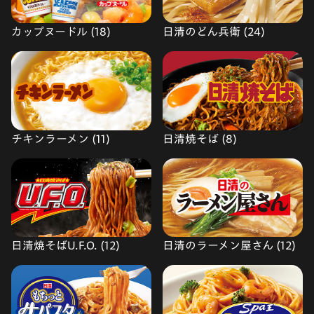
カップヌードル (18)
日清のどん兵衛 (24)
チキンラーメン (11)
日清焼そば (8)
日清焼そばU.F.O. (12)
日清のラーメン屋さん (12)