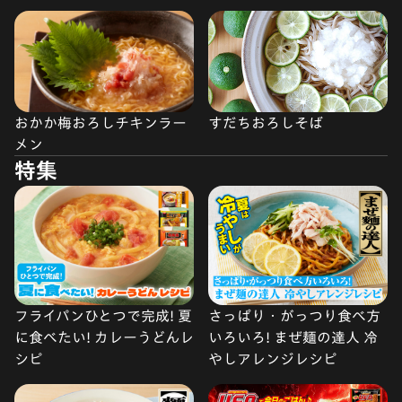
すだちおろしそば
おかか梅おろしチキンラー
メン
特集
フライパンひとつで完成! 夏
さっぱり・がっつり食べ方
に食べたい! カレーうどんレ
いろいろ! まぜ麺の達人 冷
シピ
やしアレンジレシピ