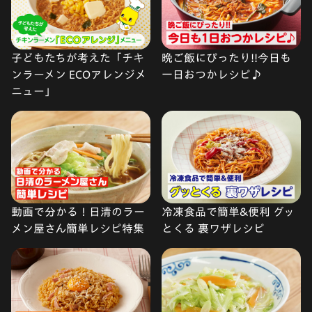
子どもたちが考えた「チキ
晩ご飯にぴったり!!今日も
ンラーメン ECOアレンジメ
一日おつかレシピ♪
ニュー」
動画で分かる！日清のラー
冷凍食品で簡単&便利 グッ
メン屋さん簡単レシピ特集
とくる 裏ワザレシピ