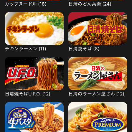
カップヌードル (18)
日清のどん兵衛 (24)
チキンラーメン (11)
日清焼そば (8)
日清焼そばU.F.O. (12)
日清のラーメン屋さん (12)