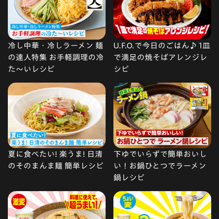
冷し中華・冷しラーメン 麺
U.F.O.で今日のごはん♪ 1皿
の達人特集 お手軽調理の冷
で満足の焼そばアレンジレ
た〜いレシピ
シピ
夏に食べたい! 楽うま! 日清
下ゆでいらずで簡単おいし
のそのまんま麺 簡単レシピ
い！お鍋ひとつでラーメン
鍋レシピ