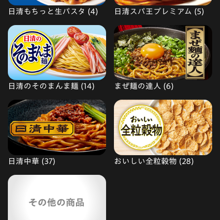
日清もちっと生パスタ (4)
日清スパ王プレミアム (5)
日清のそのまんま麺 (14)
まぜ麺の達人 (6)
日清中華 (37)
おいしい全粒穀物 (28)