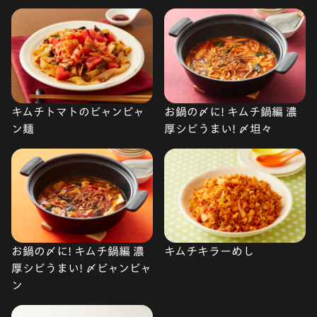
キムチトマトのビャンビャ
お鍋の〆に! キムチ鍋編 濃
ン麺
厚シビうまい! 〆坦々
お鍋の〆に! キムチ鍋編 濃
キムチキラーめし
厚シビうまい! 〆ビャンビャ
ン