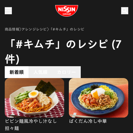
Nissin Group
商品情報
アレンジレシピ
「#キムチ」のレシピ
「#キムチ」のレシピ (7
件)
新着順
人気順
カロリー
ビビン麺風冷やし汁なし
ばくだん冷し中華
担々麺