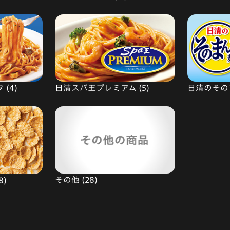
(4)
日清スパ王プレミアム (5)
日清のそのま
その他 (28)
8)