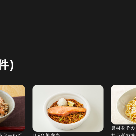
件)
具材をその
サラダの冷
トミールご
U.F.O.鮭弁当