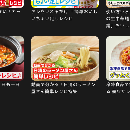
まい！カッ
アレをいれるだけ!！簡単おいし
使い方いろい
いちょい足しレシピ
の生中華麺
麺」おいし
今日も一日
動画で分かる！日清のラーメン
冷凍食品で
屋さん簡単レシピ特集
る 裏ワザ