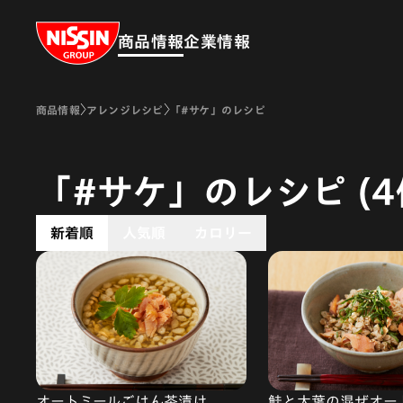
Nissin Group
商品情報
企業情報
商品情報
アレンジレシピ
「#サケ」のレシピ
「#サケ」のレシピ (4
新着順
人気順
カロリー
オートミールごはん茶漬け
鮭と大葉の混ぜオー