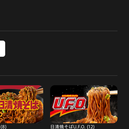
8)
日清焼そばU.F.O. (12)