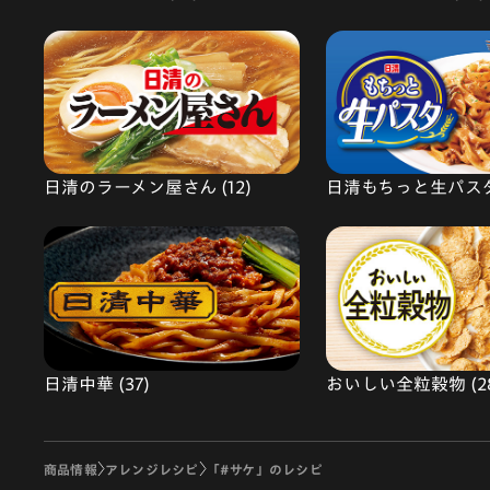
日清のラーメン屋さん (12)
日清もちっと生パスタ 
日清中華 (37)
おいしい全粒穀物 (2
商品情報
アレンジレシピ
「#サケ」のレシピ