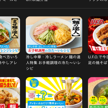
食べ方いろ
冷し中華・冷しラーメン 麺の達
U.F.O.
 冷やしアレ
人特集 お手軽調理の冷た〜いレ
足の焼そば
シピ