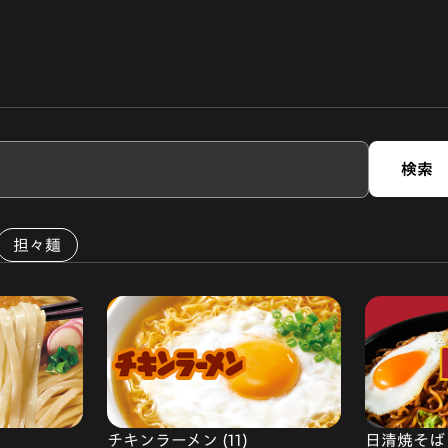
検索
担々麺
チキンラーメン (11)
日清焼そば (