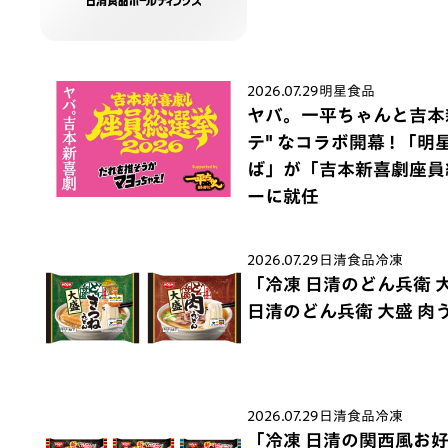
2026.07.29
明星食品
ヤバ。一平ちゃんと吉本
テ" なコラボ開幕 ! 「
ば」が「吉本新喜劇座員
ーに就任
2026.07.29
日清食品冷凍
「冷凍 日清のどん兵衛 
日清のどん兵衛 大盛 肉う
2026.07.29
日清食品冷凍
「冷凍 日清の関西風お好