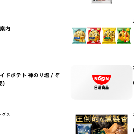
ご案内
ドポテト 神のり塩 / ぞ
売)
ングス