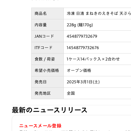
商品名
冷凍 日清 まねきのえきそば 天ぷ
内容量
228g (麺170g)
JANコード
4548779732679
ITFコード
14548779732676
食数 / 荷姿
1ケース14パック入×2合わせ
希望小売価格
オープン価格
発売日
2025年3月1日(土)
発売地区
全国
最新のニュースリリース
ニュースメール登録