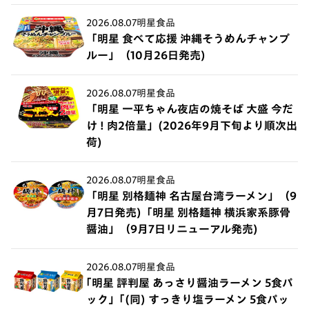
2026.08.07
明星食品
「明星 食べて応援 沖縄そうめんチャンプ
ルー」（10月26日発売)
2026.08.07
明星食品
「明星 一平ちゃん夜店の焼そば 大盛 今だ
け ! 肉2倍量」(2026年9月下旬より順次出
荷)
2026.08.07
明星食品
「明星 別格麺神 名古屋台湾ラーメン」（9
月7日発売)「明星 別格麺神 横浜家系豚骨
醤油」（9月7日リニューアル発売)
2026.08.07
明星食品
｢明星 評判屋 あっさり醤油ラーメン 5食パ
ック」｢(同) すっきり塩ラーメン 5食パッ