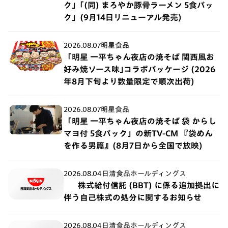
ク」｢(同) まろやか豚骨ラーメン 5食パッ
ク」(9月14日リニューアル発売)
2026.08.07
明星食品
「明星 一平ちゃん夜店の焼そば 関西風お
好み焼ソース味｣コラボパッケージ (2026
年8月下旬より数量限定で順次出荷)
2026.08.07
明星食品
「明星 一平ちゃん夜店の焼そば 袋 からし
マヨ付 5食パック」の新TV-CM 『袋めん
を作る男篇』(8月7日から全国で放映)
2026.08.04
日清食品ホールディングス
株式給付信託 (BBT) に係る追加拠出に
伴う自己株式の処分に関するお知らせ
2026.08.04
日清食品ホールディングス