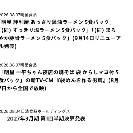
2026.08.07
明星食品
｢明星 評判屋 あっさり醤油ラーメン 5食パック」
｢(同) すっきり塩ラーメン 5食パック」｢(同) まろ
やか豚骨ラーメン 5食パック」(9月14日リニューア
ル発売)
2026.08.07
明星食品
「明星 一平ちゃん夜店の焼そば 袋 からしマヨ付 5
食パック」の新TV-CM 『袋めんを作る男篇』(8月
7日から全国で放映)
2026.08.04
日清食品ホールディングス
2027年3月期 第1四半期決算発表