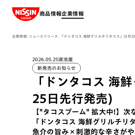
Nissin Group
商品情報
企業情報
企業情報
ニュースリリース
「ドンタコス 海鮮グリルチリタコス」(5月2
2026.05.25
湖池屋
新発売のお知らせ
「ドンタコス 海鮮
25日先行発売)
【"タコスブーム" 拡大中!】次
「ドンタコス 海鮮グリルチリ
魚介の旨み×刺激的な辛さがや