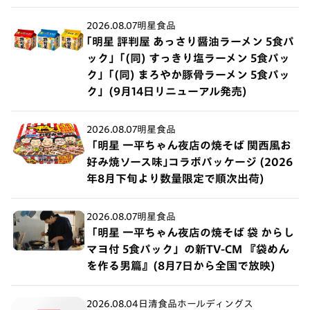
2026.08.07
明星食品
｢明星 評判屋 あっさり醤油ラーメン 5食パ
ック」｢(同) すっきり塩ラーメン 5食パッ
ク」｢(同) まろやか豚骨ラーメン 5食パッ
ク」(9月14日リニューアル発売)
2026.08.07
明星食品
「明星 一平ちゃん夜店の焼そば 関西風お
好み焼ソース味｣コラボパッケージ (2026
年8月下旬より数量限定で順次出荷)
2026.08.07
明星食品
「明星 一平ちゃん夜店の焼そば 袋 からし
マヨ付 5食パック」の新TV-CM 『袋めん
を作る男篇』(8月7日から全国で放映)
2026.08.04
日清食品ホールディングス