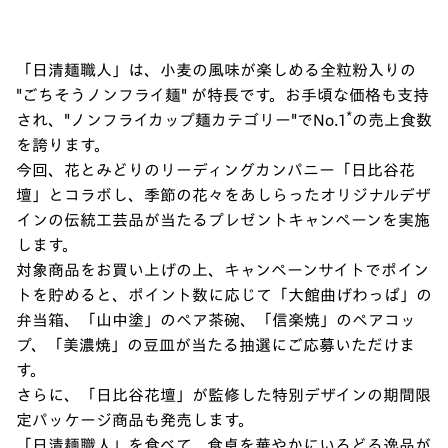
「日清麺職人」は、小麦の風味が楽しめる全粒粉入りの
"ごちそうノンフライ麺" が特長です。お手頃な価格も支持
*
され、"ノンフライカップ麺カテゴリー"でNo.1
の売上食数
を誇ります。
今回、花とみどりのリーディングカンパニー「日比谷花
壇」とコラボし、季節の花々をあしらったオリジナルデザ
インの伝統工芸品が当たるプレゼントキャンペーンを実施
します。
対象商品をお買い上げの上、キャンペーンサイトでポイン
トを貯めると、ポイント数に応じて「大館曲げわっぱ」の
弁当箱、「山中塗」のペア茶碗、「信楽焼」のペアコッ
プ、「美濃焼」の豆皿が当たる抽選にご応募いただけま
す。
さらに、「日比谷花壇」が監修した特別デザインの期間限
定パッケージ商品も発売します。
「日清麺職人」を食べて、食卓を華やかにいろどる逸品が