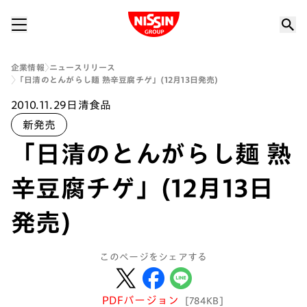
Nissin Group
企業情報
ニュースリリース
「日清のとんがらし麺 熟辛豆腐チゲ」(12月13日発売)
2010.11.29
日清食品
新発売
「日清のとんがらし麺 熟
辛豆腐チゲ」(12月13日
発売)
このページをシェアする
PDFバージョン
[784KB]