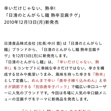
辛いだけじゃない、熟辛!
「日清のとんがらし麺 熟辛豆腐チゲ」
2010年12月13日(月)新発売
日清食品株式会社 (社長:中川 晋) は「日清のとんがらし
麺」ブランドから、「日清のとんがらし麺 熟辛豆腐チ
ゲ」を12月13日(月)に新発売します。
「日清のとんがらし麺」は、
「辛いだけじゃない、熟
辛!」
をコンセプトに単純な辛さだけではない、辛さを構
成する甘みや奥深いうまみ、風味を持った辛さを
「熟辛」
として定義し、
めんまで辛い「唐辛子練り込みめん」
と
辛
さが調節できる「別添唐辛子パック」
で幅広い辛口ユーザ
ーに人気のブランドです。今回は冬場に人気の辛口鍋メニ
ューの豆腐チゲをテーマに新商品を発売します。