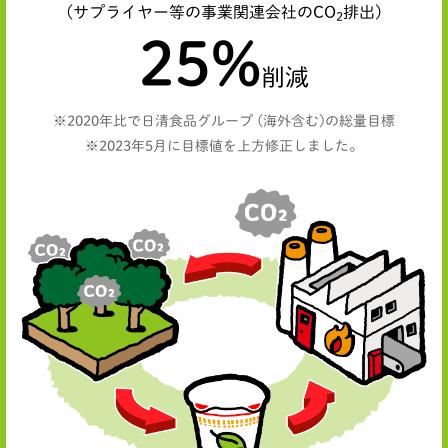
(サプライヤー等の事業関連会社のCO
排出)
2
25
%
削減
※2020年比で日清食品グループ (海外含む)の総量目標
※2023年5月に目標値を上方修正しました。