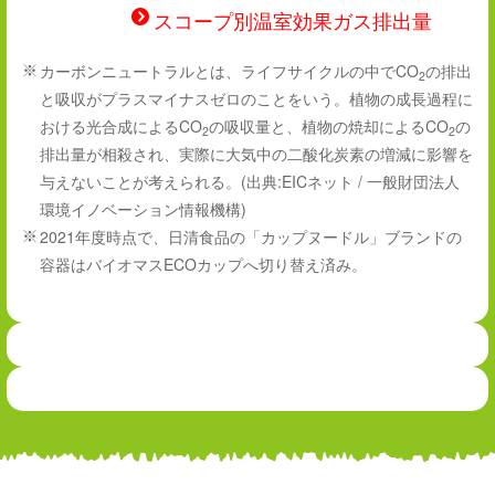
スコープ別温室効果ガス排出量
カーボンニュートラルとは、ライフサイクルの中でCO
の排出
※
2
と吸収がプラスマイナスゼロのことをいう。植物の成長過程に
おける光合成によるCO
の吸収量と、植物の焼却によるCO
の
2
2
排出量が相殺され、実際に大気中の二酸化炭素の増減に影響を
与えないことが考えられる。(出典:EICネット / 一般財団法人
環境イノベーション情報機構)
2021年度時点で、日清食品の「カップヌードル」ブランドの
※
容器はバイオマスECOカップへ切り替え済み。