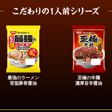
最強のラーメン
至極の辛麺
背脂豚骨醤油
濃厚旨辛醤油