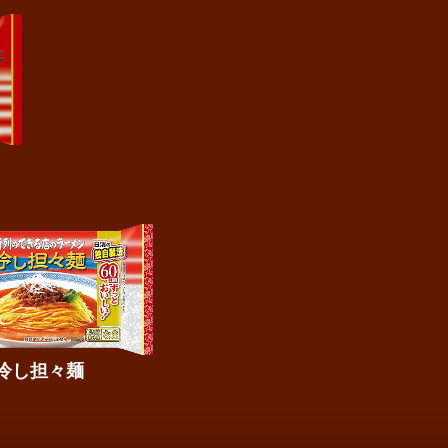
冷し担々麺