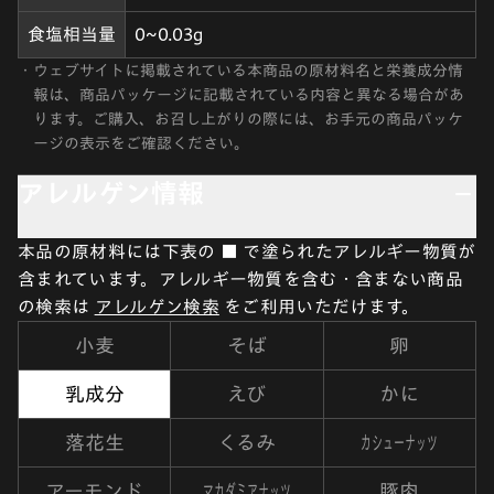
食塩相当量
0~0.03g
・
ウェブサイトに掲載されている本商品の原材料名と栄養成分情
報は、商品パッケージに記載されている内容と異なる場合があ
ります。ご購入、お召し上がりの際には、お手元の商品パッケ
ージの表示をご確認ください。
アレルゲン情報
本品の原材料には下表の ■ で塗られたアレルギー物質が
含まれています。アレルギー物質を含む・含まない商品
の検索は
アレルゲン検索
をご利用いただけます。
小麦
そば
卵
乳成分
えび
かに
カシューナッツ
落花生
くるみ
マカダミアナッツ
アーモンド
豚肉