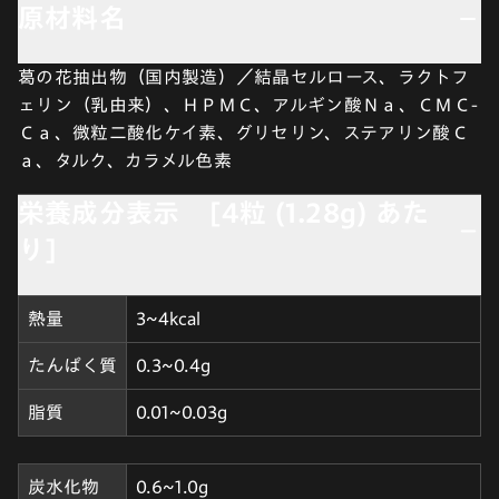
原材料名
葛の花抽出物（国内製造）／結晶セルロース、ラクトフ
ェリン（乳由来）、ＨＰＭＣ、アルギン酸Ｎａ、ＣＭＣ-
Ｃａ、微粒二酸化ケイ素、グリセリン、ステアリン酸Ｃ
ａ、タルク、カラメル色素
栄養成分表示 [4粒 (1.28g) あた
り]
熱量
3~4kcal
たんぱく質
0.3~0.4g
脂質
0.01~0.03g
炭水化物
0.6~1.0g