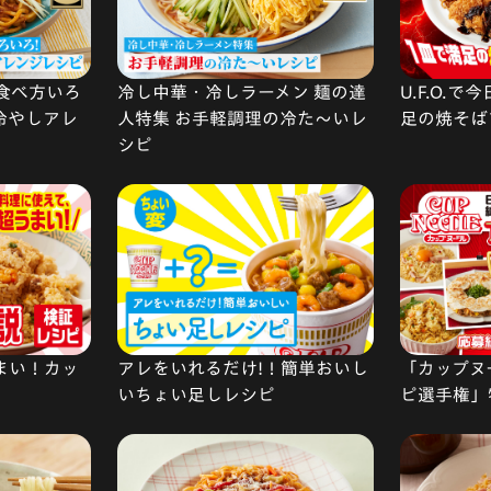
食べ方いろ
冷し中華・冷しラーメン 麺の達
U.F.O.
 冷やしアレ
人特集 お手軽調理の冷た〜いレ
足の焼そば
シピ
まい！カッ
アレをいれるだけ!！簡単おいし
「カップヌ
いちょい足しレシピ
ピ選手権」