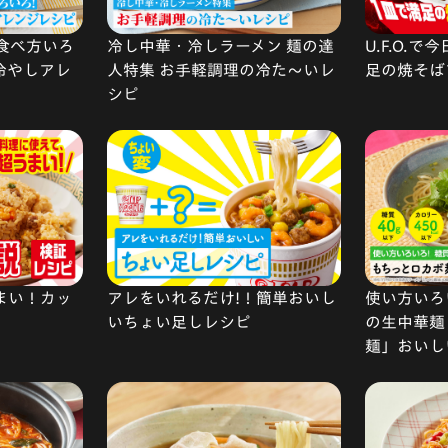
食べ方いろ
冷し中華・冷しラーメン 麺の達
U.F.O.
 冷やしアレ
人特集 お手軽調理の冷た〜いレ
足の焼そば
シピ
まい！カッ
アレをいれるだけ!！簡単おいし
使い方いろい
いちょい足しレシピ
の生中華麺
麺」おいし