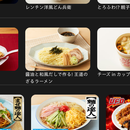
とろふわ!? 親
レンチン洋風どん兵衛
醤油と和風だしで作る! 王道の
チーズ in カ
ざるラーメン