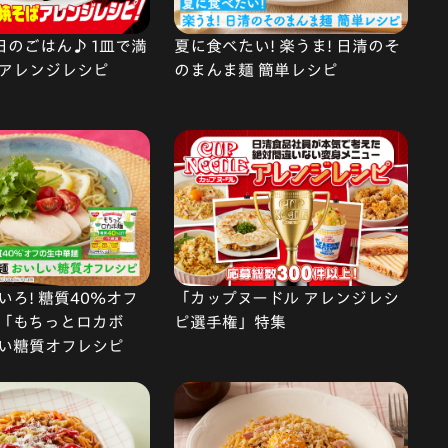
で今日のごはん♪ 1皿で満
夏に食べたい! 楽うま! 日清のそ
アレンジレシピ
のまんま麺 簡単レシピ
ろ! 糖質40%オフ
「カップヌードル アレンジレシ
「もちっとロカボ
ピ選手権」特集
い糖質オフレシピ