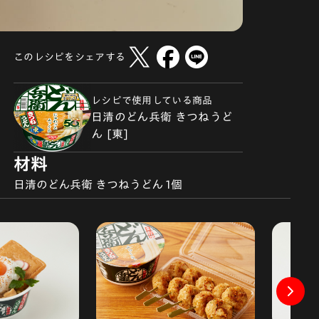
このレシピをシェアする
レシピで使用している商品
日清のどん兵衛 きつねうど
ん [東]
材料
日清のどん兵衛 きつねうどん 1個