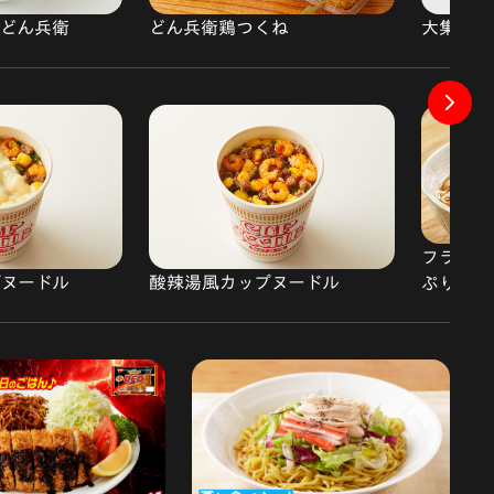
子どん兵衛
大集合!
どん兵衛鶏つくね
フライパ
ップヌードル
酸辣湯風カップヌードル
ぷりラー