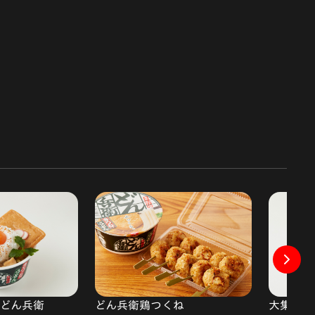
子どん兵衛
大集合!
どん兵衛鶏つくね