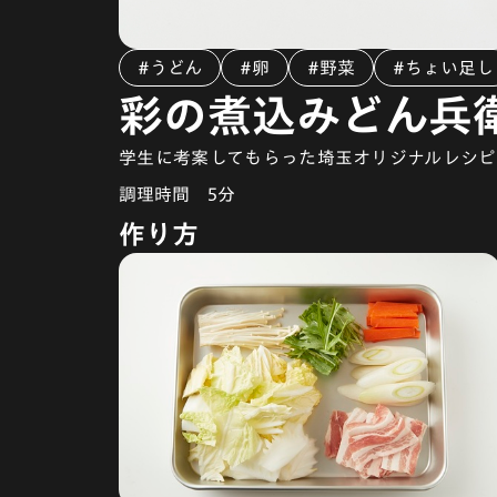
#うどん
#卵
#野菜
#ちょい足し
彩の煮込みどん兵
学生に考案してもらった埼玉オリジナルレシピ
調理時間
5分
作り方