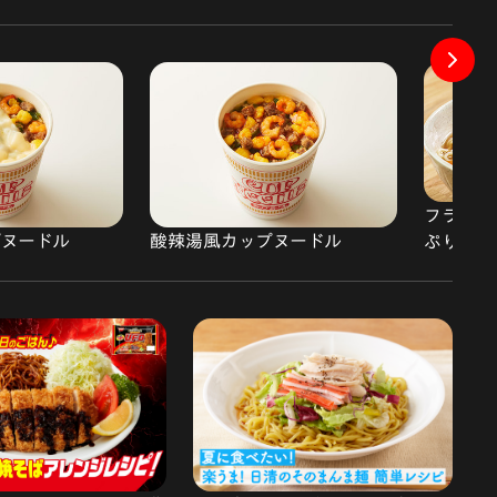
フライパ
ップヌードル
酸辣湯風カップヌードル
ぷりラー