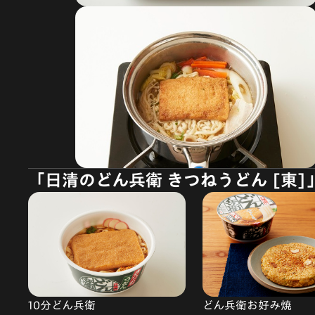
「日清のどん兵衛 きつねうどん [東
10分どん兵衛
どん兵衛お好み焼