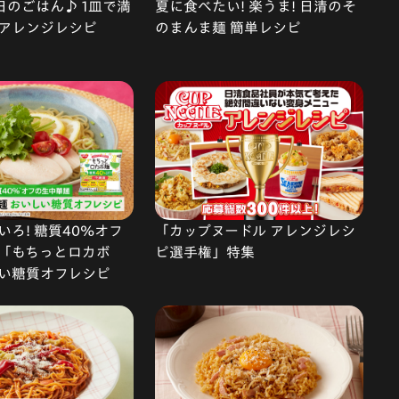
で今日のごはん♪ 1皿で満
夏に食べたい! 楽うま! 日清のそ
アレンジレシピ
のまんま麺 簡単レシピ
ろ! 糖質40%オフ
「カップヌードル アレンジレシ
「もちっとロカボ
ピ選手権」特集
い糖質オフレシピ