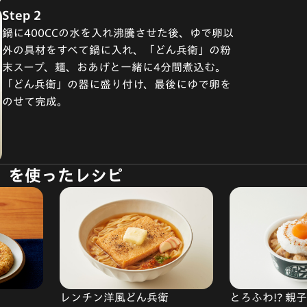
Step 2
鍋に400CCの水を入れ沸騰させた後、ゆで卵以
外の具材をすべて鍋に入れ、「どん兵衛」の粉
末スープ、麺、おあげと一緒に4分間煮込む。
「どん兵衛」の器に盛り付け、最後にゆで卵を
のせて完成。
]」を使ったレシピ
とろふわ!? 親
レンチン洋風どん兵衛