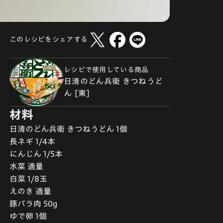
このレシピをシェアする
レシピで使用している商品
日清のどん兵衛 きつねうど
ん [東]
材料
日清のどん兵衛 きつねうどん 1個
長ネギ 1/4本
にんじん 1/5本
水菜 適量
白菜 1/8玉
えのき 適量
豚バラ肉 50g
ゆで卵 1個