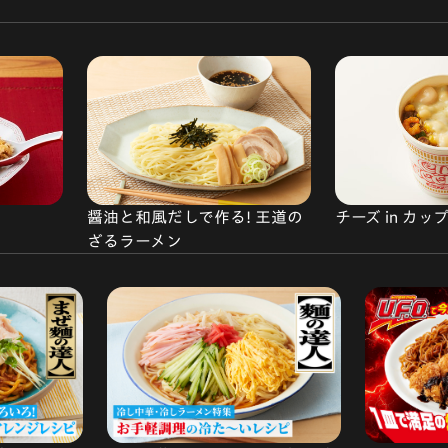
醤油と和風だしで作る! 王道の
チーズ in カ
ざるラーメン