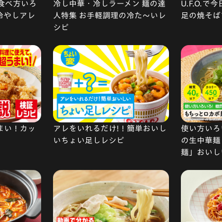
食べ方いろ
冷し中華・冷しラーメン 麺の達
U.F.O.
 冷やしアレ
人特集 お手軽調理の冷た〜いレ
足の焼そば
シピ
まい！カッ
アレをいれるだけ!！簡単おいし
使い方いろい
いちょい足しレシピ
の生中華麺
麺」おいし