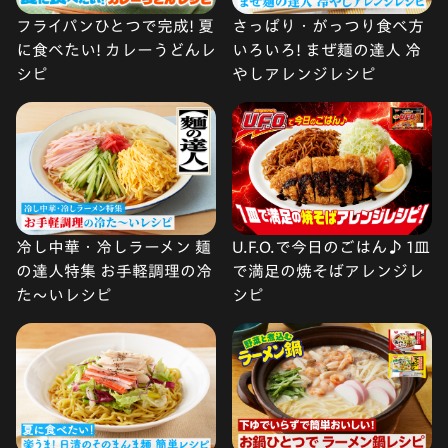
フライパンひとつで完成! 夏
さっぱり・がっつり食べ方
に食べたい! カレーうどんレ
いろいろ! まぜ麺の達人 冷
シピ
やしアレンジレシピ
冷し中華・冷しラーメン 麺
U.F.O.で今日のごはん♪ 1皿
の達人特集 お手軽調理の冷
で満足の焼そばアレンジレ
た〜いレシピ
シピ