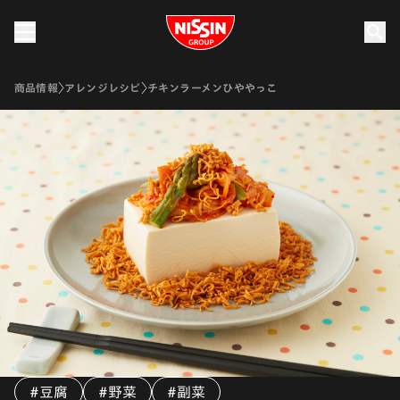
Nissin Group
商品情報
アレンジレシピ
チキンラーメンひややっこ
#豆腐
#野菜
#副菜