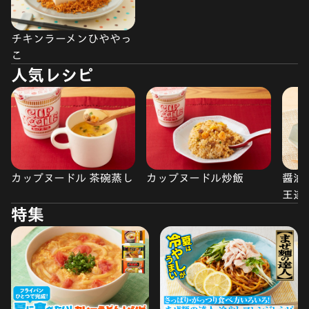
チキンラーメンひややっ
こ
人気レシピ
カップヌードル 茶碗蒸し
カップヌードル炒飯
醤油
王道
特集