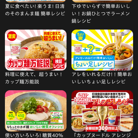
夏に食べたい! 楽うま! 日清
下ゆでいらずで簡単おいし
のそのまんま麺 簡単レシピ
い！お鍋ひとつでラーメン
鍋レシピ
料理に使えて、超うまい！
アレをいれるだけ!！簡単お
カップ麺万能説
いしいちょい足しレシピ
使い方いろいろ! 糖質40%
「カップヌードル アレンジ