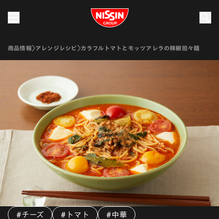
Nissin Group
商品情報
アレンジレシピ
カラフルトマトとモッツアレラの辣椒担々麺
#チーズ
#トマト
#中華