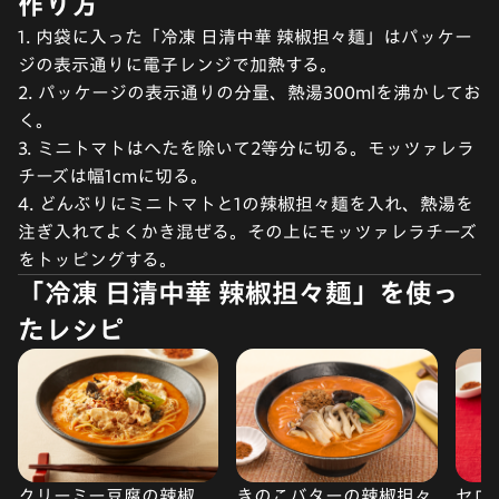
作り方
1. 内袋に入った「冷凍 日清中華 辣椒担々麺」はパッケー
ジの表示通りに電子レンジで加熱する。
2. パッケージの表示通りの分量、熱湯300mlを沸かしてお
く。
3. ミニトマトはへたを除いて2等分に切る。モッツァレラ
チーズは幅1cmに切る。
4. どんぶりにミニトマトと1の辣椒担々麺を入れ、熱湯を
注ぎ入れてよくかき混ぜる。その上にモッツァレラチーズ
をトッピングする。
「冷凍 日清中華 辣椒担々麺」を使っ
たレシピ
クリーミー豆腐の辣椒
きのこバターの辣椒担々
セロ