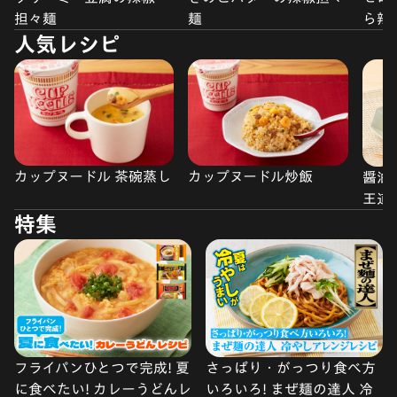
担々麺
麺
ら辣
人気レシピ
カップヌードル 茶碗蒸し
カップヌードル炒飯
醤油
王道
特集
フライパンひとつで完成! 夏
さっぱり・がっつり食べ方
に食べたい! カレーうどんレ
いろいろ! まぜ麺の達人 冷