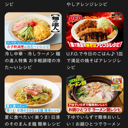
シピ
やしアレンジレシピ
冷し中華・冷しラーメン 麺
U.F.O.で今日のごはん♪ 1皿
の達人特集 お手軽調理の冷
で満足の焼そばアレンジレ
た〜いレシピ
シピ
夏に食べたい! 楽うま! 日清
下ゆでいらずで簡単おいし
のそのまんま麺 簡単レシピ
い！お鍋ひとつでラーメン