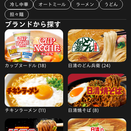
冷し中華
オートミール
ラーメン
うどん
担々麺
ブランドから探す
カップヌードル (18)
日清のどん兵衛 (24)
チキンラーメン (11)
日清焼そば (8)