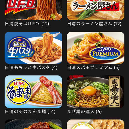
日清焼そばU.F.O. (12)
日清のラーメン屋さん (12)
日清もちっと生パスタ (4)
日清スパ王プレミアム (5)
日清のそのまんま麺 (14)
まぜ麺の達人 (6)