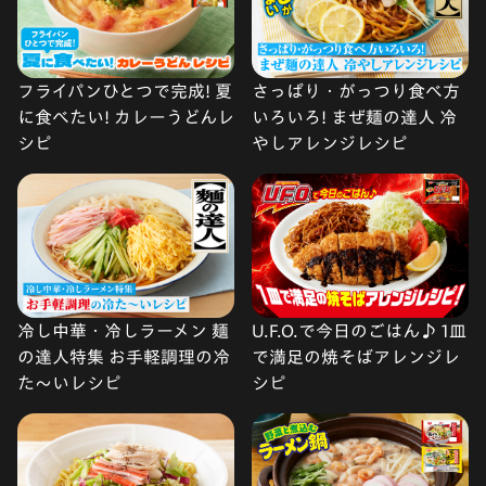
フライパンひとつで完成! 夏
さっぱり・がっつり食べ方
に食べたい! カレーうどんレ
いろいろ! まぜ麺の達人 冷
シピ
やしアレンジレシピ
冷し中華・冷しラーメン 麺
U.F.O.で今日のごはん♪ 1皿
の達人特集 お手軽調理の冷
で満足の焼そばアレンジレ
た〜いレシピ
シピ