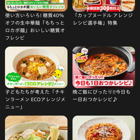
使い方いろいろ! 糖質40%
「カップヌードル アレンジ
オフの生中華麺「もちっと
レシピ選手権」特集
ロカボ麺」おいしい糖質オ
フレシピ
子どもたちが考えた「チキ
晩ご飯にぴったり!!今日も
ンラーメン ECOアレンジメ
一日おつかレシピ♪
ニュー」