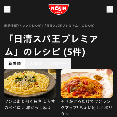
Nissin Group
商品情報
アレンジレシピ
「日清スパ王プレミアム」のレシピ
「日清スパ王プレミア
ム」のレシピ (5件)
新着順
人気順
カロリー
ツンとあと引く旨さ しらす
ふりかけるだけでワンラン
のペペロン 和からし添え
クアップ! ちょい足しナポリ
タン