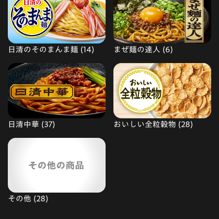
日清のそのまんま麺 (14)
まぜ麺の達人 (6)
日清中華 (37)
おいしい全粒穀物 (28)
その他 (28)