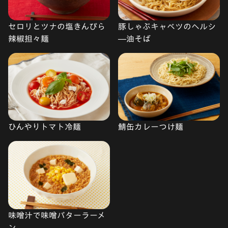
セロリとツナの塩きんぴら
豚しゃぶキャベツのヘルシ
辣椒担々麺
―油そば
ひんやりトマト冷麺
鯖缶カレーつけ麺
味噌汁で味噌バターラーメ
ン