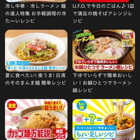
冷し中華・冷しラーメン 麺
U.F.O.で今日のごはん♪ 1皿
の達人特集 お手軽調理の冷
で満足の焼そばアレンジレ
た〜いレシピ
シピ
夏に食べたい! 楽うま! 日清
下ゆでいらずで簡単おいし
のそのまんま麺 簡単レシピ
い！お鍋ひとつでラーメン
鍋レシピ