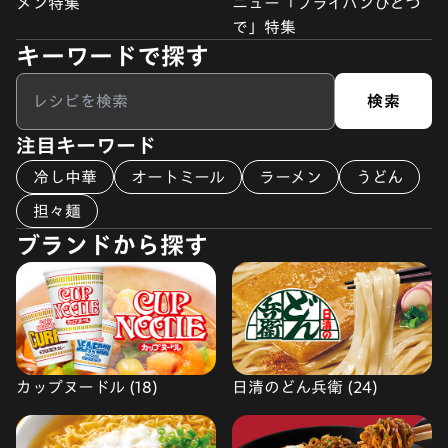
メン特集
ニュー「フライパンひとつ
で」特集
キーワードで探す
検索
注目キーワード
冷し中華
オートミール
ラーメン
うどん
担々麺
ブランドから探す
カップヌードル (18)
日清のどん兵衛 (24)