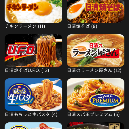
チキンラーメン (11)
日清焼そば (8)
日清焼そばU.F.O. (12)
日清のラーメン屋さん (12)
日清もちっと生パスタ (4)
日清スパ王プレミアム (5)