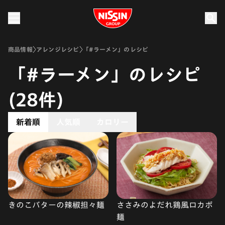
Nissin Group
商品情報
アレンジレシピ
「#ラーメン」のレシピ
「#ラーメン」のレシピ
(28件)
新着順
人気順
カロリー
きのこバターの辣椒担々麺
ささみのよだれ鶏風ロカボ
麺