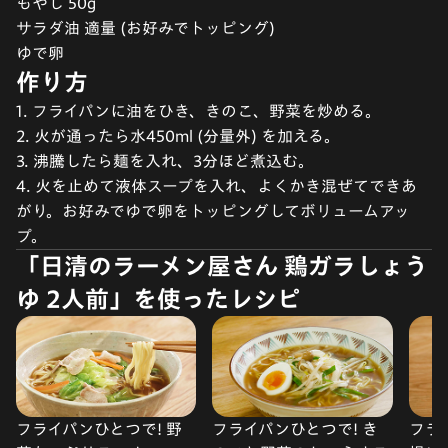
もやし 50g
サラダ油 適量 (お好みでトッピング)
ゆで卵
作り方
1. フライパンに油をひき、きのこ、野菜を炒める。
2. 火が通ったら水450ml (分量外) を加える。
3. 沸騰したら麺を入れ、3分ほど煮込む。
4. 火を止めて液体スープを入れ、よくかき混ぜてできあ
がり。お好みでゆで卵をトッピングしてボリュームアッ
プ。
「日清のラーメン屋さん 鶏ガラしょう
ゆ 2人前」を使ったレシピ
フライパンひとつで! 野
フライパンひとつで! き
フラ