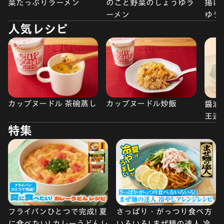
菜たっぷりラーメン
のこと野菜のしょうゆラ
揚げ
ーメン
ゆラ
人気レシピ
カップヌードル 茶碗蒸し
カップヌードル炒飯
醤油
王道
特集
フライパンひとつで完成! 夏
さっぱり・がっつり食べ方
に食べたい! カレーうどんレ
いろいろ! まぜ麺の達人 冷