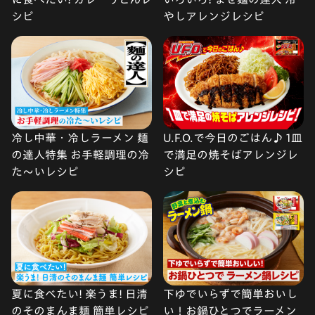
シピ
やしアレンジレシピ
冷し中華・冷しラーメン 麺
U.F.O.で今日のごはん♪ 1皿
の達人特集 お手軽調理の冷
で満足の焼そばアレンジレ
た〜いレシピ
シピ
夏に食べたい! 楽うま! 日清
下ゆでいらずで簡単おいし
のそのまんま麺 簡単レシピ
い！お鍋ひとつでラーメン