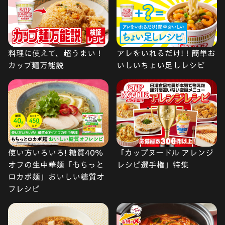
料理に使えて、超うまい！
アレをいれるだけ!！簡単お
カップ麺万能説
いしいちょい足しレシピ
使い方いろいろ! 糖質40%
「カップヌードル アレンジ
オフの生中華麺「もちっと
レシピ選手権」特集
ロカボ麺」おいしい糖質オ
フレシピ