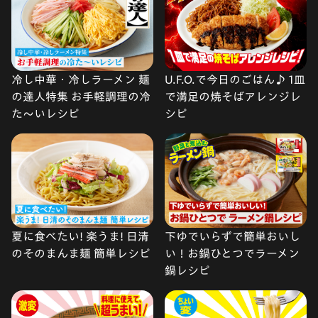
冷し中華・冷しラーメン 麺
U.F.O.で今日のごはん♪ 1皿
の達人特集 お手軽調理の冷
で満足の焼そばアレンジレ
た〜いレシピ
シピ
夏に食べたい! 楽うま! 日清
下ゆでいらずで簡単おいし
のそのまんま麺 簡単レシピ
い！お鍋ひとつでラーメン
鍋レシピ