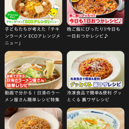
子どもたちが考えた「チキ
晩ご飯にぴったり!!今日も
ンラーメン ECOアレンジメ
一日おつかレシピ♪
ニュー」
動画で分かる！日清のラー
冷凍食品で簡単&便利 グッ
メン屋さん簡単レシピ特集
とくる 裏ワザレシピ