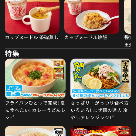
カップヌードル 茶碗蒸し
カップヌードル炒飯
醤油
王道
特集
フライパンひとつで完成! 夏
さっぱり・がっつり食べ方
に食べたい! カレーうどんレ
いろいろ! まぜ麺の達人 冷
シピ
やしアレンジレシピ