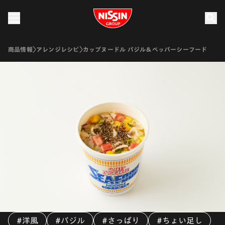
Nissin Group
商品情報
アレンジレシピ
カップヌードル バジル＆ペッパーシーフード
#洋風
#バジル
#さっぱり
#ちょい足し