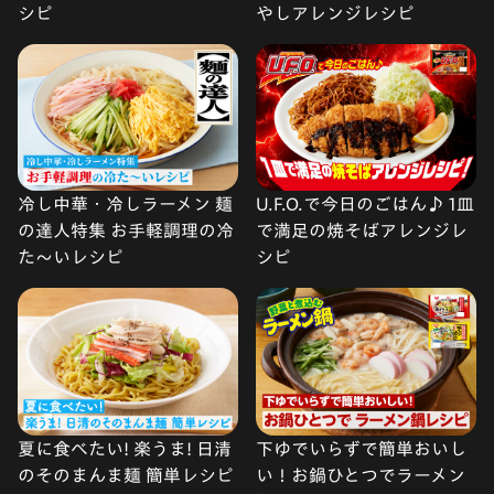
シピ
やしアレンジレシピ
冷し中華・冷しラーメン 麺
U.F.O.で今日のごはん♪ 1皿
の達人特集 お手軽調理の冷
で満足の焼そばアレンジレ
た〜いレシピ
シピ
夏に食べたい! 楽うま! 日清
下ゆでいらずで簡単おいし
のそのまんま麺 簡単レシピ
い！お鍋ひとつでラーメン