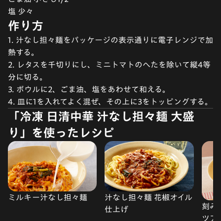
塩 少々
作り方
1. 汁なし担々麺をパッケージの表示通りに電子レンジで加
熱する。
2. レタスを千切りにし、ミニトマトのへたを除いて縦4等
分に切る。
3. ボウルに2、ごま油、塩をあわせて和える。
4. 皿に1を入れてよく混ぜ、その上に3をトッピングする。
「冷凍 日清中華 汁なし担々麺 大盛
り」を使ったレシピ
ミルキー汁なし担々麺
汁なし担々麺 花椒オイル
刻み
仕上げ
ツア