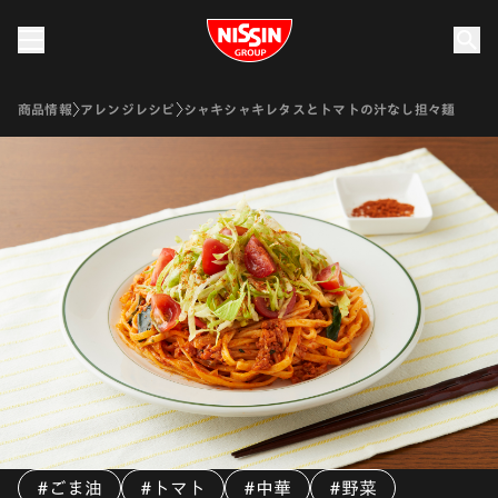
Nissin Group
商品情報
アレンジレシピ
シャキシャキレタスとトマトの汁なし担々麺
#ごま油
#トマト
#中華
#野菜