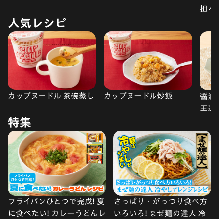
担々
人気レシピ
カップヌードル 茶碗蒸し
カップヌードル炒飯
醤油
王道
特集
フライパンひとつで完成! 夏
さっぱり・がっつり食べ方
に食べたい! カレーうどんレ
いろいろ! まぜ麺の達人 冷