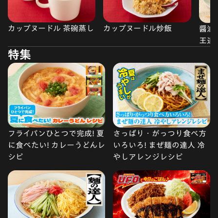
カップヌードル 茶碗蒸し
カップヌードル炒飯
醤油
王道
特集
フライパンひとつで完成! 夏
さっぱり・がっつり食べ方
に食べたい! カレーうどんレ
いろいろ! まぜ麺の達人 冷
シピ
やしアレンジレシピ