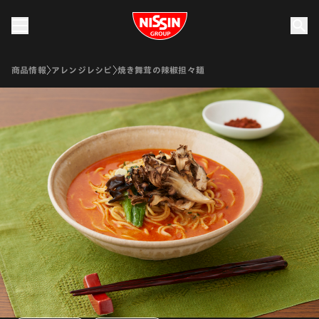
Nissin Group
商品情報
アレンジレシピ
焼き舞茸の辣椒担々麺