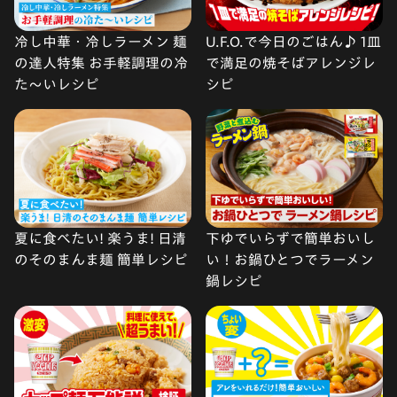
冷し中華・冷しラーメン 麺
U.F.O.で今日のごはん♪ 1皿
の達人特集 お手軽調理の冷
で満足の焼そばアレンジレ
た〜いレシピ
シピ
夏に食べたい! 楽うま! 日清
下ゆでいらずで簡単おいし
のそのまんま麺 簡単レシピ
い！お鍋ひとつでラーメン
鍋レシピ