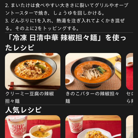
2. まいたけは食べやすい大きさに裂いてグリルやオーブ
ントースターで焼き、しょうゆを回しかける。
3. どんぶりに1を入れ、熱湯を注ぎ入れてよくかき混ぜ
る。その上に2をトッピングする。
「冷凍 日清中華 辣椒担々麺」を使っ
たレシピ
クリーミー豆腐の辣椒
きのこバターの辣椒担々
セロ
担々麺
麺
ら辣
人気レシピ