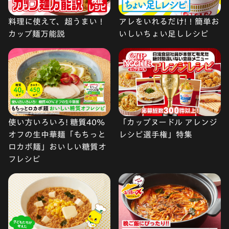
料理に使えて、超うまい！
アレをいれるだけ!！簡単お
カップ麺万能説
いしいちょい足しレシピ
使い方いろいろ! 糖質40%
「カップヌードル アレンジ
オフの生中華麺「もちっと
レシピ選手権」特集
ロカボ麺」おいしい糖質オ
フレシピ