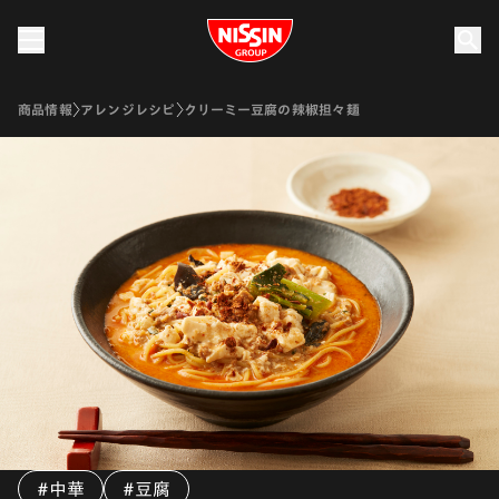
Nissin Group
商品情報
アレンジレシピ
クリーミー豆腐の辣椒担々麺
#中華
#豆腐