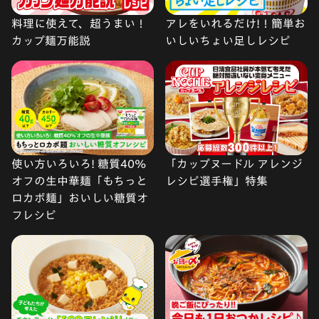
料理に使えて、超うまい！
アレをいれるだけ!！簡単お
カップ麺万能説
いしいちょい足しレシピ
使い方いろいろ! 糖質40%
「カップヌードル アレンジ
オフの生中華麺「もちっと
レシピ選手権」特集
ロカボ麺」おいしい糖質オ
フレシピ