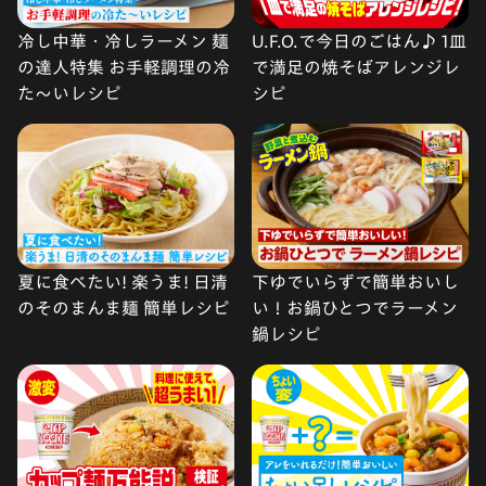
冷し中華・冷しラーメン 麺
U.F.O.で今日のごはん♪ 1皿
の達人特集 お手軽調理の冷
で満足の焼そばアレンジレ
た〜いレシピ
シピ
夏に食べたい! 楽うま! 日清
下ゆでいらずで簡単おいし
のそのまんま麺 簡単レシピ
い！お鍋ひとつでラーメン
鍋レシピ