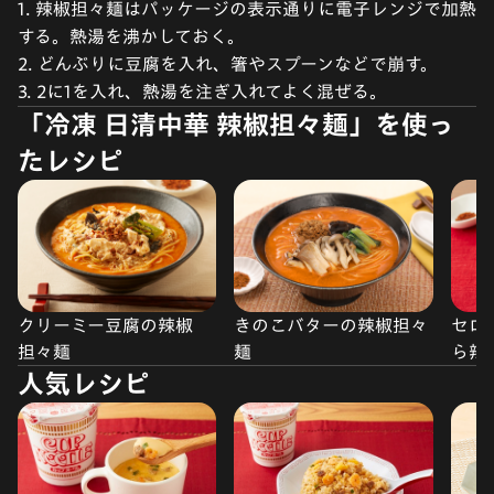
1. 辣椒担々麺はパッケージの表示通りに電子レンジで加熱
する。熱湯を沸かしておく。
2. どんぶりに豆腐を入れ、箸やスプーンなどで崩す。
3. 2に1を入れ、熱湯を注ぎ入れてよく混ぜる。
「冷凍 日清中華 辣椒担々麺」を使っ
たレシピ
クリーミー豆腐の辣椒
きのこバターの辣椒担々
セロ
担々麺
麺
ら辣
人気レシピ