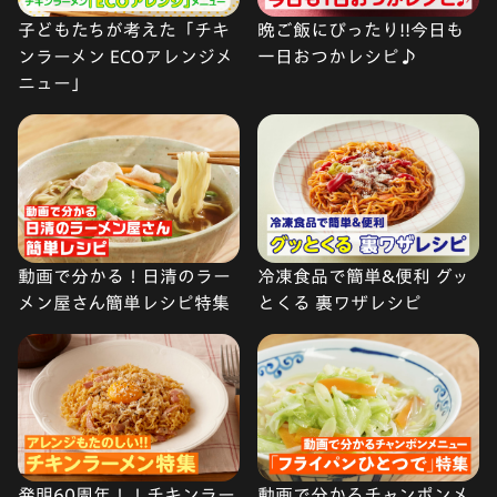
子どもたちが考えた「チキ
晩ご飯にぴったり!!今日も
ンラーメン ECOアレンジメ
一日おつかレシピ♪
ニュー」
動画で分かる！日清のラー
冷凍食品で簡単&便利 グッ
メン屋さん簡単レシピ特集
とくる 裏ワザレシピ
発明60周年！！チキンラー
動画で分かるチャンポンメ