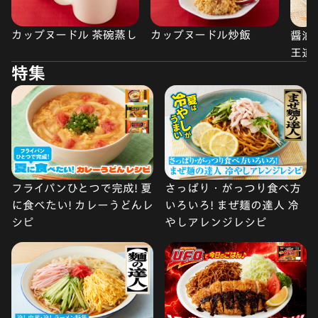
カップヌードル 茶碗蒸し
カップヌードル炒飯
醤油
王道
特集
フライパンひとつで完成! 夏
さっぱり・がっつり食べ方
に食べたい! カレーうどんレ
いろいろ! まぜ麺の達人 冷
シピ
やしアレンジレシピ