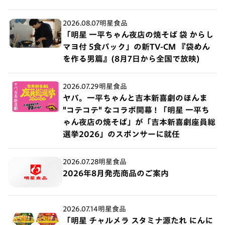
2026.08.07
明星食品
「明星 一平ちゃん夜店の焼そば 袋 からし
マヨ付 5食パック」の新TV-CM 『袋めん
を作る男篇』(8月7日から全国で放映)
2026.07.29
明星食品
ヤバ。一平ちゃんと吉本新喜劇のほんま
"コテコテ" なコラボ開幕 ! 「明星 一平ち
ゃん夜店の焼そば」が「吉本新喜劇座員総
選挙2026」のスポンサーに就任
2026.07.28
明星食品
2026年8月発売商品のご案内
2026.07.14
明星食品
「明星 チャルメラ スタミナ源たれ にんに