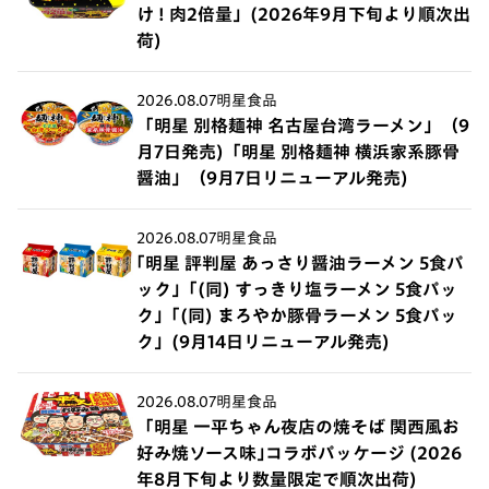
け ! 肉2倍量」(2026年9月下旬より順次出
荷)
2026.08.07
明星食品
「明星 別格麺神 名古屋台湾ラーメン」（9
月7日発売)「明星 別格麺神 横浜家系豚骨
醤油」（9月7日リニューアル発売)
2026.08.07
明星食品
｢明星 評判屋 あっさり醤油ラーメン 5食パ
ック」｢(同) すっきり塩ラーメン 5食パッ
ク」｢(同) まろやか豚骨ラーメン 5食パッ
ク」(9月14日リニューアル発売)
2026.08.07
明星食品
「明星 一平ちゃん夜店の焼そば 関西風お
好み焼ソース味｣コラボパッケージ (2026
年8月下旬より数量限定で順次出荷)