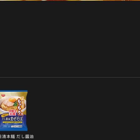
日清本麺 だし醤油