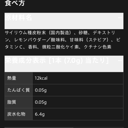
食べ方
原材料名
サイリウム種皮粉末（国内製造）、砂糖、デキストリ
ン、レモンパウダー／酸味料、甘味料（ステビア）、ビ
タミンＣ、香料、微粒二酸化ケイ素、クチナシ色素
栄養成分表示 [1本 (7.0g) 当たり]
熱量
12kcal
たんぱく質
0.05g
脂質
0.05g
炭水化物
6.4g