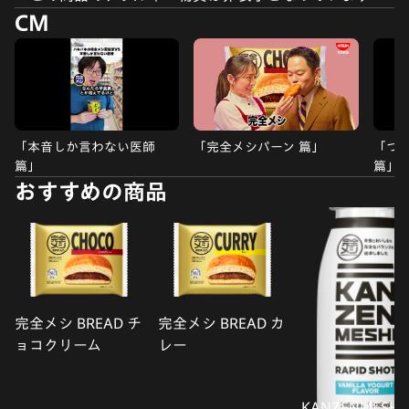
CM
「本音しか言わない医師
「完全メシパーン 篇」
「つ
篇」
篇」
おすすめの商品
完全メシ BREAD チ
完全メシ BREAD カ
ョコクリーム
レー
KANZENMESHI