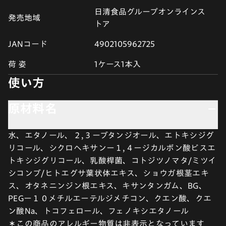
日清食品グループオンラインス
発売地域
トア
JANコード
4902105962725
荷 姿
1ケース1本入
使い方
原材料名
水、エタノール、２,３ーブタンジオール、エトキシジグ
リコール、シクロヘキサンー１,４ージカルボン酸ビスエ
トキシジグリコール、乳酸桿菌、コトジツノマタ/ミツイ
シコンブ/ヒトエグサ葉状体エキス、ショウガ根茎エキ
ス、オタネニンジン根エキス、キサンタンガム、BG、
PEGー１０メチルエーテルジメチコン、クエン酸、クエ
ン酸Na、トコフェロール、フェノキシエタノール
＊この商品のアレルギー物質は非表示となっています