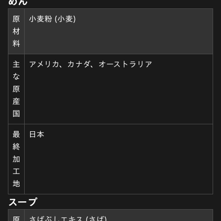
めん
原
小麦粉 (小麦)
材
料
主
アメリカ、カナダ、オーストラリア
な
原
産
国
最
日本
終
加
工
地
スープ
原
さばぶしエキス (さば)