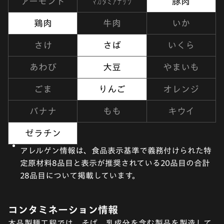
マカダミアナッツ
アーモンド
豚肉
鶏肉
牛肉
いか
さけ
さば
いくら
あわび
大豆
やまいも
ごま
りんご
オレンジ
バナナ
もも
キウイ
ゼラチン
アレルゲン情報は、食品表示基準で義務付けられた特
定原材料8品目と表示が推奨されている20品目の合計
28品目について掲載しています。
コンタミネーション情報
本品製麺工程では、そば、乳成分を含む製品を製造して