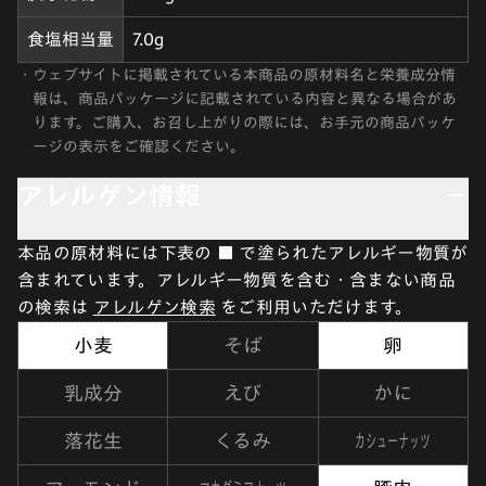
食塩相当量
7.0g
・
ウェブサイトに掲載されている本商品の原材料名と栄養成分情
報は、商品パッケージに記載されている内容と異なる場合があ
ります。ご購入、お召し上がりの際には、お手元の商品パッケ
ージの表示をご確認ください。
アレルゲン情報
本品の原材料には下表の ■ で塗られたアレルギー物質が
含まれています。アレルギー物質を含む・含まない商品
の検索は
アレルゲン検索
をご利用いただけます。
小麦
そば
卵
乳成分
えび
かに
カシューナッツ
落花生
くるみ