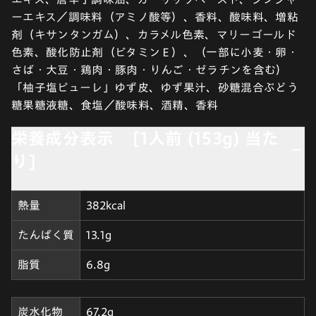
ーエキス／調味料（アミノ酸等）、香料、酸味料、増粘
剤（キサンタンガム）、カラメル色素、マリーゴールド
色素、酸化防止剤（ビタミンＥ）、（一部に小麦・卵・
さば・大豆・鶏肉・豚肉・りんご・ゼラチンを含む）
「柚子塩ピューレ」ゆず皮、ゆず果汁、砂糖混合ぶどう
糖果糖液糖、食塩／酸味料、酒精、香料
栄養成分表示 [1人前 (153g) 当た
り]
熱量
382kcal
たんぱく質
13.1g
脂質
6.8g
炭水化物
67.2g