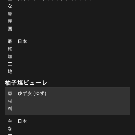
な
原
産
国
最
日本
終
加
工
地
柚子塩ピューレ
原
ゆず皮 (ゆず)
材
料
主
日本
な