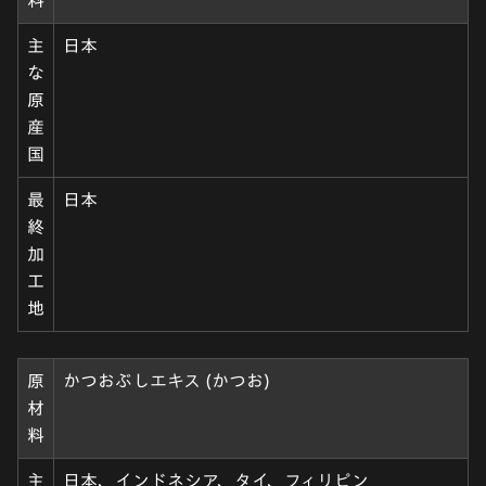
主
日本
な
原
産
国
最
日本
終
加
工
地
原
かつおぶしエキス (かつお)
材
料
主
日本、インドネシア、タイ、フィリピン