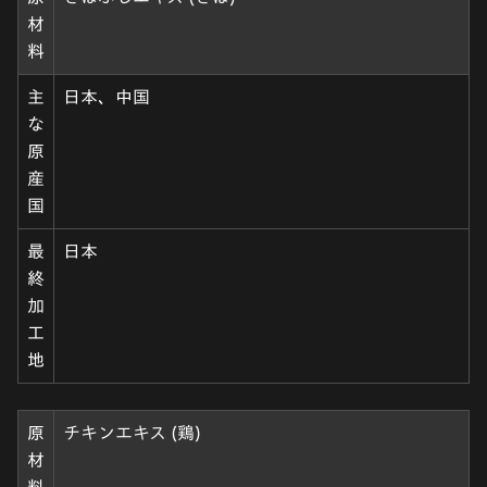
材
料
主
日本、中国
な
原
産
国
最
日本
終
加
工
地
原
チキンエキス (鶏)
材
料