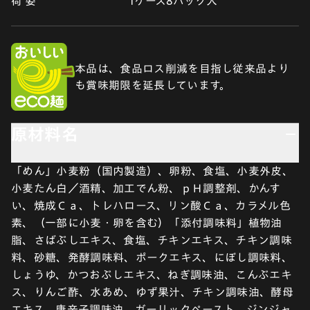
荷 姿
1ケース8パック入
本品は、食品ロス削減を目指し従来品より
も賞味期限を延長しています。
原材料名
「めん」小麦粉（国内製造）、卵粉、食塩、小麦外皮、
小麦たん白／酒精、加工でん粉、ｐＨ調整剤、かんす
い、焼成Ｃａ、トレハロース、リン酸Ｃａ、カラメル色
素、（一部に小麦・卵を含む）「添付調味料」植物油
脂、さばぶしエキス、食塩、チキンエキス、チキン調味
料、砂糖、発酵調味料、ポークエキス、にぼし調味料、
しょうゆ、かつおぶしエキス、ねぎ調味油、こんぶエキ
ス、りんご酢、水あめ、ゆず果汁、チキン調味油、酵母
エキス、唐辛子調味油、ガーリックペースト、ジンジャ