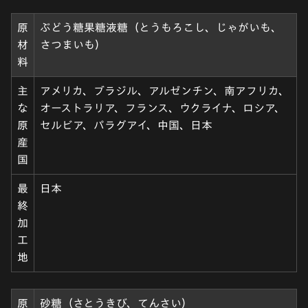
原
ぶどう糖果糖液糖（とうもろこし、じゃがいも、
材
さつまいも）
料
主
アメリカ、ブラジル、アルゼンチン、南アフリカ、
な
オーストラリア、フランス、ウクライナ、ロシア、
原
セルビア、パラグアイ、中国、日本
産
国
最
日本
終
加
工
地
原
砂糖（さとうきび、てんさい）