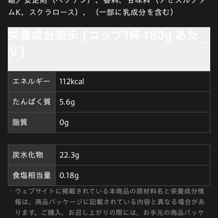
糖／安定剤（ペクチン）、香料、甘味料（アセスルファ
ムK、スクラロース）、（一部に乳成分を含む）
栄養成分表示 [コップ1杯 180g あた
り]
エネルギー
112kcal
たんぱく質
5.6g
脂質
0g
炭水化物
22.3g
食塩相当量
0.18g
・
ウェブサイトに掲載されている本商品の原材料名と栄養成分情
報は、商品パッケージに記載されている内容と異なる場合があ
ります。ご購入、お召し上がりの際には、お手元の商品パッケ