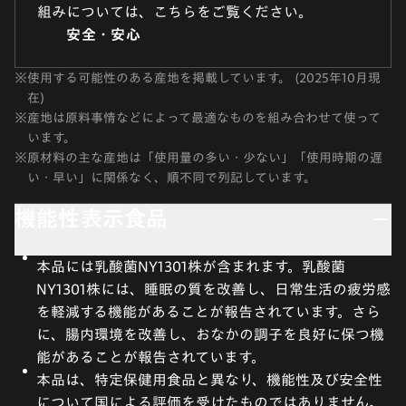
組みについては、こちらをご覧ください。
安全・安心
※
使用する可能性のある産地を掲載しています。 (2025年10月現
在)
※
産地は原料事情などによって最適なものを組み合わせて使って
います。
※
原材料の主な産地は「使用量の多い・少ない」「使用時期の遅
い・早い」に関係なく、順不同で列記しています。
機能性表示食品
本品には乳酸菌NY1301株が含まれます。乳酸菌
NY1301株には、睡眠の質を改善し、日常生活の疲労感
を軽減する機能があることが報告されています。さら
に、腸内環境を改善し、おなかの調子を良好に保つ機
能があることが報告されています。
本品は、特定保健用食品と異なり、機能性及び安全性
について国による評価を受けたものではありません。