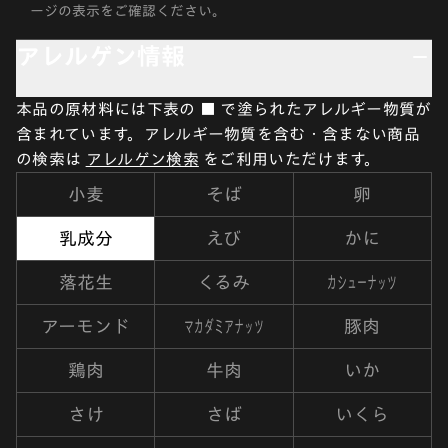
ージの表示をご確認ください。
アレルゲン情報
本品の原材料には下表の ■ で塗られたアレルギー物質が
含まれています。アレルギー物質を含む・含まない商品
の検索は
アレルゲン検索
をご利用いただけます。
小麦
そば
卵
乳成分
えび
かに
カシューナッツ
落花生
くるみ
マカダミアナッツ
アーモンド
豚肉
鶏肉
牛肉
いか
さけ
さば
いくら