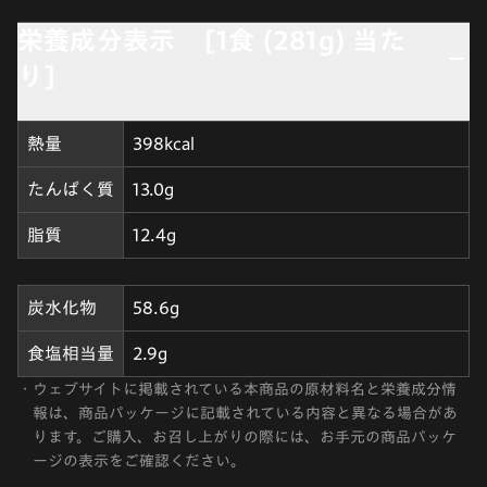
栄養成分表示 [1食 (281g) 当た
り]
熱量
398kcal
たんぱく質
13.0g
脂質
12.4g
炭水化物
58.6g
食塩相当量
2.9g
・
ウェブサイトに掲載されている本商品の原材料名と栄養成分情
報は、商品パッケージに記載されている内容と異なる場合があ
ります。ご購入、お召し上がりの際には、お手元の商品パッケ
ージの表示をご確認ください。