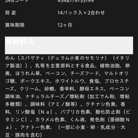
JANコード
4548779735199
荷 姿
14パック入×2合わせ
賞味期限
12ヶ月
原材料名
めん〔スパゲティ（デュラム小麦のセモリナ）（イタリ
ア製造）〕、乳等を主要原料とする食品、植物油脂、卵
黄、ほうれん草、ベーコン、チーズフード、マルトオリ
ゴ糖、ポークエキス、ホワイトルウ、食塩、プロセスチ
ーズ、クリーム、砂糖、香辛料、酵母エキス、ベーコン
調味油、ナチュラルチーズ／増粘剤（加工でん粉、増粘
多糖類）、調味料（アミノ酸等）、クチナシ色素、香
料、リン酸塩（Ｎａ）、パプリカ色素、酸化防止剤（ビ
タミンＣ）、カラメル色素、くん液、発色剤（亜硝酸Ｎ
ａ）、アナトー色素、（一部に小麦・卵・乳成分・大
豆・豚肉を含む）