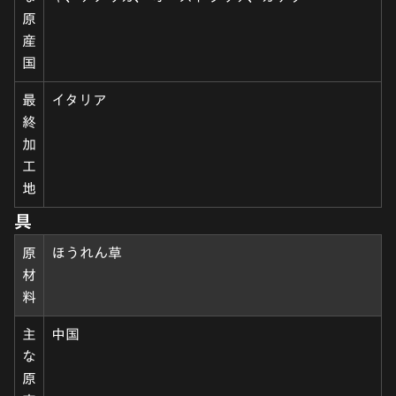
原
産
国
最
イタリア
終
加
工
地
具
原
ほうれん草
材
料
主
中国
な
原