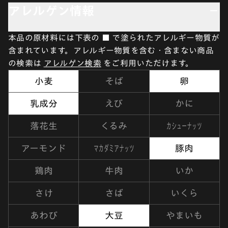
アレルゲン情報
本品の原材料には下表の ■ で塗られたアレルギー物質が
含まれています。アレルギー物質を含む・含まない商品
の検索は
アレルゲン検索
をご利用いただけます。
小麦
そば
卵
乳成分
えび
かに
カシューナッツ
落花生
くるみ
マカダミアナッツ
アーモンド
豚肉
鶏肉
牛肉
いか
さけ
さば
いくら
あわび
大豆
やまいも