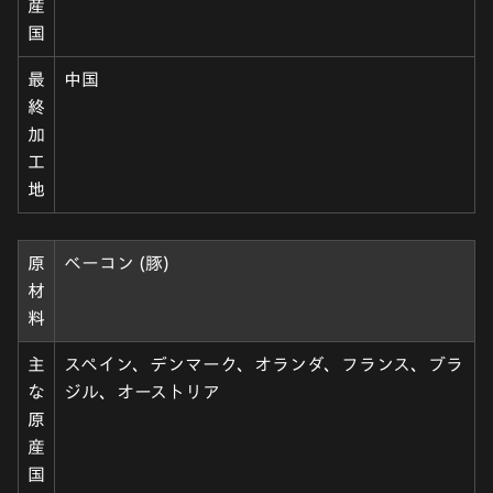
産
国
最
中国
終
加
工
地
原
ベーコン (豚)
材
料
主
スペイン、デンマーク、オランダ、フランス、ブラ
な
ジル、オーストリア
原
産
国