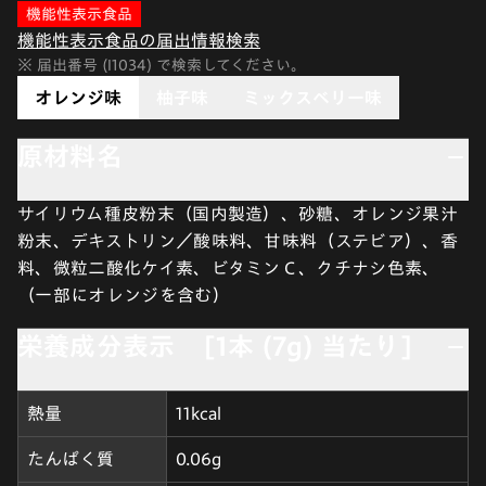
機能性表示食品
機能性表示食品の届出情報検索
※ 届出番号 (I1034) で検索してください。
オレンジ味
柚子味
ミックスベリー味
原材料名
サイリウム種皮粉末（国内製造）、砂糖、オレンジ果汁
粉末、デキストリン／酸味料、甘味料（ステビア）、香
料、微粒二酸化ケイ素、ビタミンＣ、クチナシ色素、
（一部にオレンジを含む）
栄養成分表示 [1本 (7g) 当たり]
熱量
11kcal
たんぱく質
0.06g