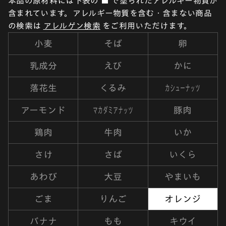
本品の原材料には下表の ■ で塗られたアレルギー物質が
含まれています。アレルギー物質を含む・含まない商品
の検索は
アレルゲン検索
をご利用いただけます。
小麦
そば
卵
乳成分
えび
かに
カシューナッツ
落花生
くるみ
マカダミアナッツ
アーモンド
豚肉
鶏肉
牛肉
いか
さけ
さば
いくら
あわび
大豆
やまいも
ごま
りんご
オレンジ
バナナ
もも
キウイ