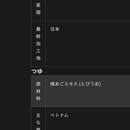
産
国
最
日本
終
加
工
地
つゆ
原
焼あごエキス (とびうお)
材
料
主
ベトナム
な
原