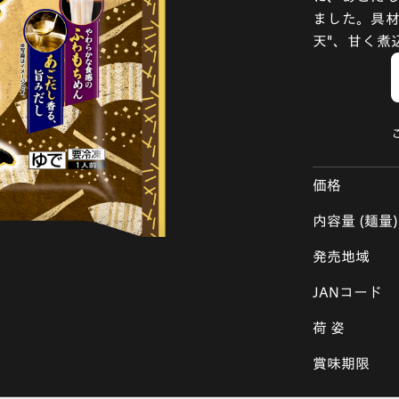
ました。具材
天"、甘く煮
価格
内容量 (麺量)
発売地域
JANコード
荷 姿
賞味期限