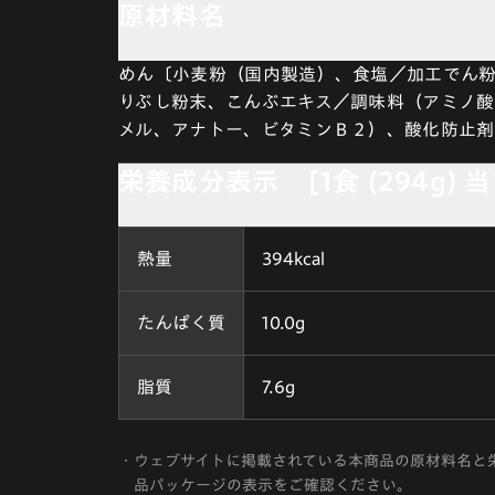
原材料名
めん〔小麦粉（国内製造）、食塩／加工でん
りぶし粉末、こんぶエキス／調味料（アミノ
メル、アナトー、ビタミンＢ２）、酸化防止
栄養成分表示 [1食 (294g) 
熱量
394kcal
たんぱく質
10.0g
脂質
7.6g
・
ウェブサイトに掲載されている本商品の原材料名と
品パッケージの表示をご確認ください。