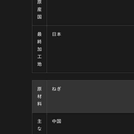
原
産
国
最
日本
終
加
工
地
原
ねぎ
材
料
主
中国
な