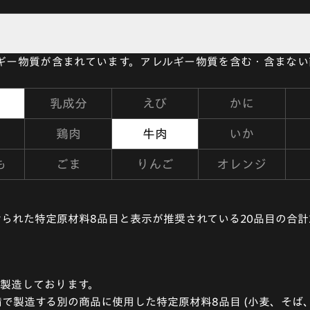
ルギー物質が含まれています。アレルギー物質を含む・含まな
乳成分
えび
かに
鶏肉
牛肉
いか
も
ごま
りんご
オレンジ
られた特定原材料8品目と表示が推奨されている20品目の合計
製造しております。
で製造する別の商品に使用した特定原材料8品目 (小麦、そば、