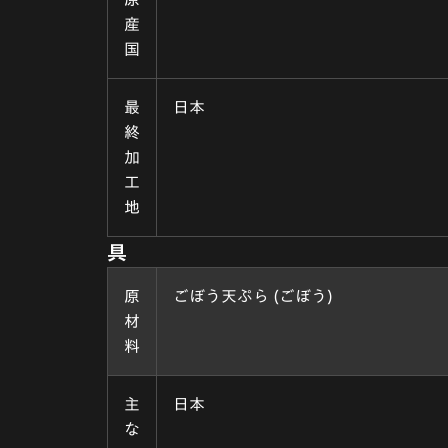
産
国
最
日本
終
加
工
地
具
原
ごぼう天ぷら (ごぼう)
材
料
主
日本
な