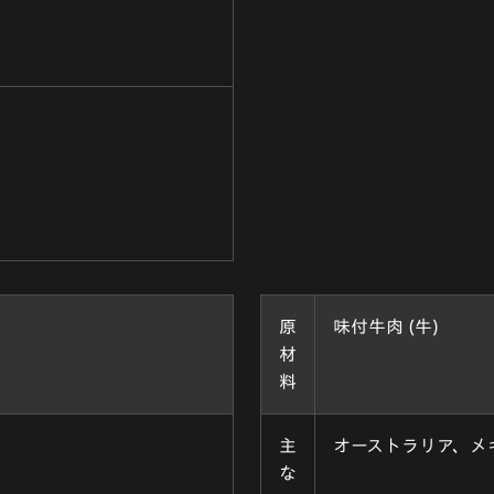
原
味付牛肉 (牛)
材
料
主
オーストラリア、メ
な