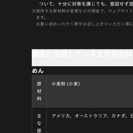
ついて、十分に対策を講じても、意図せず
※
使用する原材料の変更などの理由で、ウェブサイ
ます。
お買い求めいただく際やお召し上がりいただく際
商品に使用している主な原材料
めん
原
小麦粉 (小麦)
材
料
主
アメリカ、オーストラリア、カナダ、
な
原