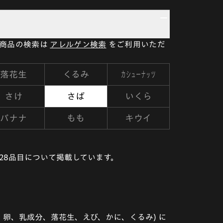
い商品の検索は
アレルゲン検索
をご利用いただ
カシューナッツ
落花生
くるみ
さけ
さば
いくら
バナナ
もも
キウイ
28品目について掲載しています。
卵、乳成分、落花生、えび、かに、くるみ) に