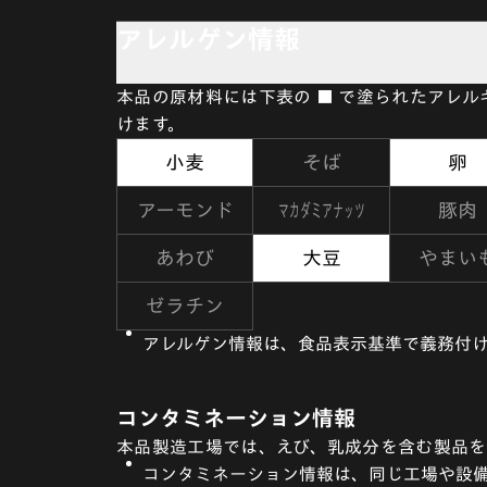
アレルゲン情報
本品の原材料には下表の ■ で塗られたアレ
けます。
小麦
そば
卵
マカダミアナッツ
アーモンド
豚肉
あわび
大豆
やまい
ゼラチン
アレルゲン情報は、食品表示基準で義務付け
コンタミネーション情報
本品製造工場では、えび、乳成分を含む製品を
コンタミネーション情報は、同じ工場や設備