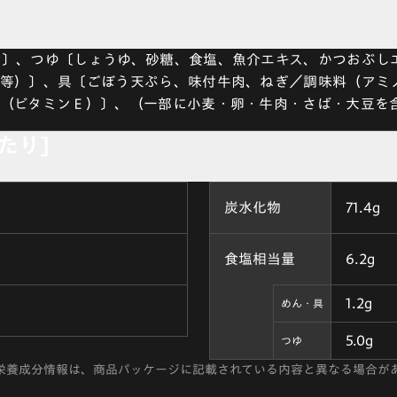
粉〕、つゆ〔しょうゆ、砂糖、食塩、魚介エキス、かつおぶし
酸等）〕、具〔ごぼう天ぷら、味付牛肉、ねぎ／調味料（アミ
剤（ビタミンＥ）〕、（一部に小麦・卵・牛肉・さば・大豆を
当たり]
炭水化物
71.4g
食塩相当量
6.2g
1.2g
めん・具
5.0g
つゆ
栄養成分情報は、商品パッケージに記載されている内容と異なる場合が