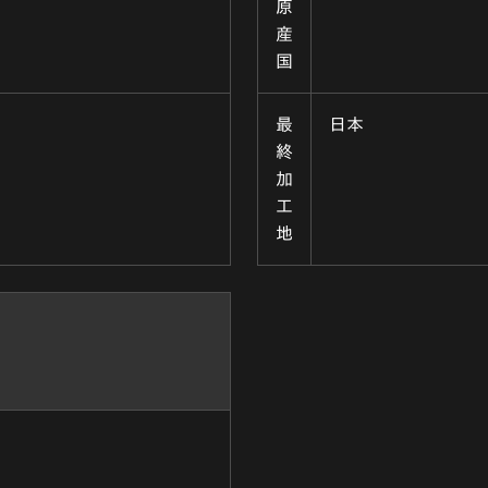
原
産
国
最
日本
終
加
工
地