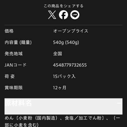
この商品をシェアする
価格
オープンプライス
内容量 (麺量)
540g (540g)
発売地域
全国
JANコード
4548779732655
荷 姿
15パック入
賞味期限
12ヶ月
原材料名
めん〔小麦粉（国内製造）、食塩／加工でん粉〕、（一
部に小麦を含む）