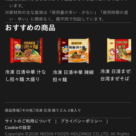
います。
※
原材料の主な産地は「使用量の多い・少ない」「使用時期の遅
い・早い」に関係なく、順不同で列記しています。
おすすめの商品
冷凍 日清まぜ麺
冷凍 日清中華 汁な
冷凍 日清中華 辣椒
台湾まぜそば
し担々麺 大盛り
担々麺
商品情報
その他
冷凍 日清 細うどん 3食入り
サイトのご利用について
プライバシーポリシー
Cookieの設定
Copyright ©2026 NISSIN FOODS HOLDINGS CO.,LTD. All Rights