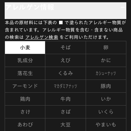
アレルゲン情報
本品の原材料には下表の ■ で塗られたアレルギー物質が
含まれています。アレルギー物質を含む・含まない商品
の検索は
アレルゲン検索
をご利用いただけます。
小麦
そば
卵
乳成分
えび
かに
カシューナッツ
落花生
くるみ
マカダミアナッツ
アーモンド
豚肉
鶏肉
牛肉
いか
さけ
さば
いくら
あわび
大豆
やまいも