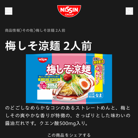
Nissin Group
商品情報
その他
梅しそ涼麺 2人前
梅しそ涼麺 2人前
のどごしなめらかなコシのあるストレートめんと、梅と
しその爽やかな香りが特徴の、さっぱりとした味わいの
醤油だれです。クエン酸500mg入り。
この商品をシェアする