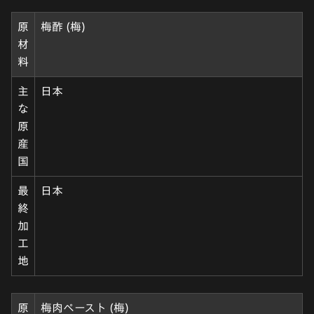
原
梅酢 (梅)
材
料
主
日本
な
原
産
国
最
日本
終
加
工
地
原
梅肉ペースト (梅)