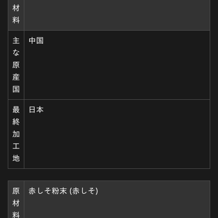
材
料
主
中国
な
原
産
国
最
日本
終
加
工
地
原
赤しそ粉末 (赤しそ)
材
料