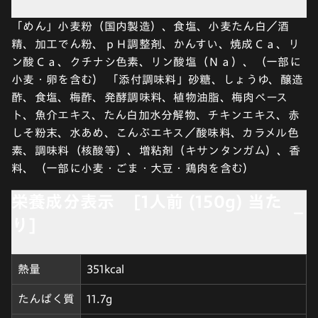
「めん」小麦粉（国内製造）、食塩、小麦たん白／酒
精、加工でん粉、ｐＨ調整剤、かんすい、焼成Ｃａ、リ
ン酸Ｃａ、クチナシ色素、リン酸塩（Ｎａ）、（一部に
小麦・卵を含む） 「添付調味料」砂糖、しょうゆ、醸造
酢、食塩、梅酢、発酵調味料、植物油脂、梅肉ペース
ト、魚介エキス、たん白加水分解物、チキンエキス、赤
しそ粉末、水あめ、こんぶエキス／酸味料、カラメル色
素、調味料（核酸等）、増粘剤（キサンタンガム）、香
料、（一部に小麦・ごま・大豆・鶏肉を含む）
栄養成分表示 [1人前 (150g) 当た
り]
熱量
351kcal
たんぱく質
11.7g