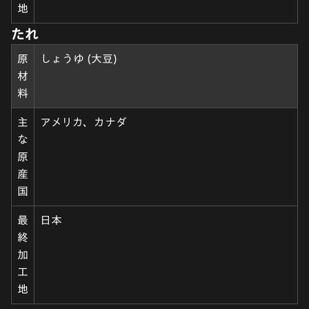
地
たれ
原
しょうゆ (大豆)
材
料
主
アメリカ、カナダ
な
原
産
国
最
日本
終
加
工
地