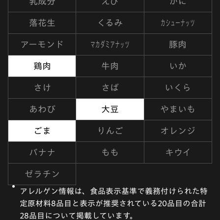
乳成分
えび
かに
カシューナッツ
落花生
くるみ
マカダミアナッツ
アーモンド
豚肉
鶏肉
牛肉
いか
さけ
さば
いくら
あわび
大豆
やまいも
ごま
りんご
オレンジ
バナナ
もも
キウイ
ゼラチン
アレルゲン情報は、食品表示基準で義務付けられた特
定原材料8品目と表示が推奨されている20品目の合計
28品目について掲載しています。