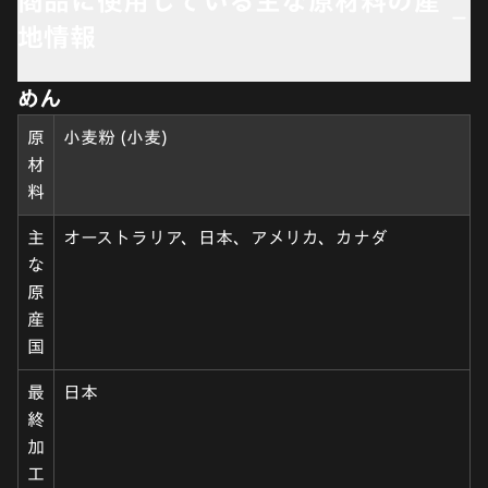
商品に使用している主な原材料の産
地情報
めん
原
小麦粉 (小麦)
材
料
主
オーストラリア、日本、アメリカ、カナダ
な
原
産
国
最
日本
終
加
工