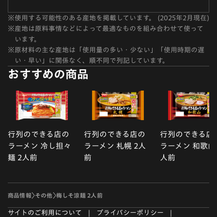
※
使用する可能性のある産地を掲載しています。 (2025年2月現在)
※
産地は原料事情などによって最適なものを組み合わせて使って
います。
※
原材料の主な産地は「使用量の多い・少ない」「使用時期の遅
い・早い」に関係なく、順不同で列記しています。
おすすめの商品
行列のできる店の
行列のできる店の
行列のできる店
ラーメン 冷し担々
ラーメン 札幌 2人
ラーメン 和歌山 
麺 2人前
前
人前
商品情報
その他
梅しそ涼麺 2人前
サイトのご利用について
プライバシーポリシー